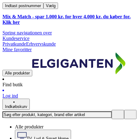
Indtast postnummer
Vælg
Mix & Match - spar 1.000 kr. for hver 4.000 kr. du køber for.
Klik
her
Spring navigationen over
Kundeservice
Privatkunde
Erhvervskunde
Mine favoritter
Alle produkter
Find butik
Log ind
Indkøbskurv
Alle produkter
TV, Lyd & Smart Home