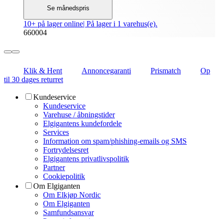
Se månedspris
10+ på lager online
| På lager i 1 varehus(e).
660004
Klik & Hent
Annoncegaranti
Prismatch
Op
til 30 dages returret
Kundeservice
Kundeservice
Varehuse / åbningstider
Elgigantens kundefordele
Services
Information om spam/phishing-emails og SMS
Fortrydelsesret
Elgigantens privatlivspolitik
Partner
Cookiepolitik
Om Elgiganten
Om Elkjøp Nordic
Om Elgiganten
Samfundsansvar