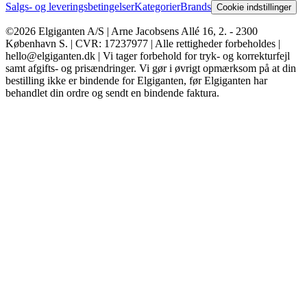
Salgs- og leveringsbetingelser
Kategorier
Brands
Cookie indstillinger
©2026 Elgiganten A/S | Arne Jacobsens Allé 16, 2. - 2300
København S. | CVR: 17237977 | Alle rettigheder forbeholdes |
hello@elgiganten.dk | Vi tager forbehold for tryk- og korrekturfejl
samt afgifts- og prisændringer. Vi gør i øvrigt opmærksom på at din
bestilling ikke er bindende for Elgiganten, før Elgiganten har
behandlet din ordre og sendt en bindende faktura.