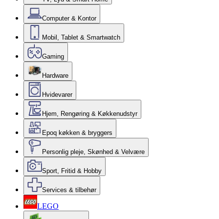
Computer & Kontor
Mobil, Tablet & Smartwatch
Gaming
Hardware
Hvidevarer
Hjem, Rengøring & Køkkenudstyr
Epoq køkken & bryggers
Personlig pleje, Skønhed & Velvære
Sport, Fritid & Hobby
Services & tilbehør
LEGO