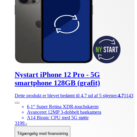
Nystart iPhone 12 Pro - 5G
smartphone 128GB (grafit)
Dette produkt er blevet bedømt til 4.7 ud af 5 stjerner.
4.7
1143
6,1“ Super Retina XDR-touchskærm
Avanceret 12MP 3-dobbelt bagkamera
A14 Bionic CPU med 5G støtte
3199.-
Tilgængelig med finansiering