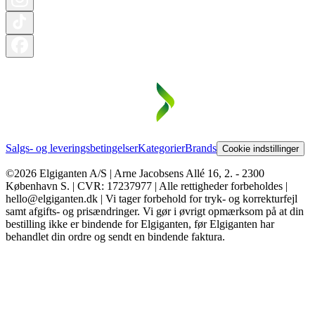
Salgs- og leveringsbetingelser
Kategorier
Brands
Cookie indstillinger
©2026 Elgiganten A/S | Arne Jacobsens Allé 16, 2. - 2300
København S. | CVR: 17237977 | Alle rettigheder forbeholdes |
hello@elgiganten.dk | Vi tager forbehold for tryk- og korrekturfejl
samt afgifts- og prisændringer. Vi gør i øvrigt opmærksom på at din
bestilling ikke er bindende for Elgiganten, før Elgiganten har
behandlet din ordre og sendt en bindende faktura.