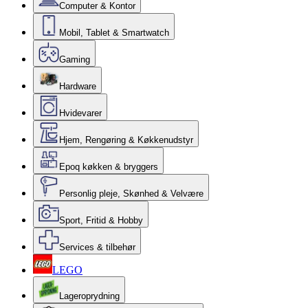
Computer & Kontor
Mobil, Tablet & Smartwatch
Gaming
Hardware
Hvidevarer
Hjem, Rengøring & Køkkenudstyr
Epoq køkken & bryggers
Personlig pleje, Skønhed & Velvære
Sport, Fritid & Hobby
Services & tilbehør
LEGO
Lageroprydning