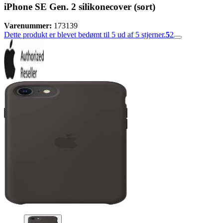
iPhone SE Gen. 2 silikonecover (sort)
Varenummer:
173139
Dette produkt er blevet bedømt til 5 ud af 5 stjerner.
5
2