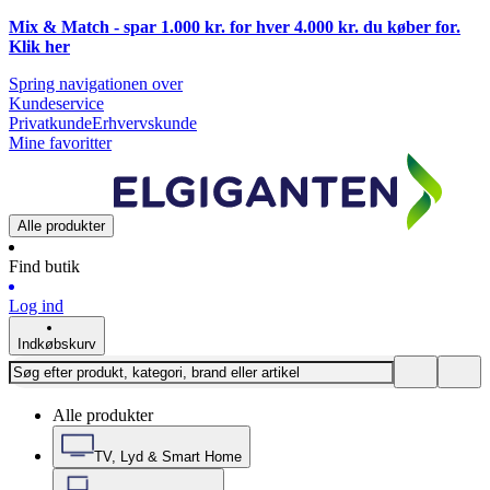
Mix & Match - spar 1.000 kr. for hver 4.000 kr. du køber for.
Klik
her
Spring navigationen over
Kundeservice
Privatkunde
Erhvervskunde
Mine favoritter
Alle produkter
Find butik
Log ind
Indkøbskurv
Alle produkter
TV, Lyd & Smart Home