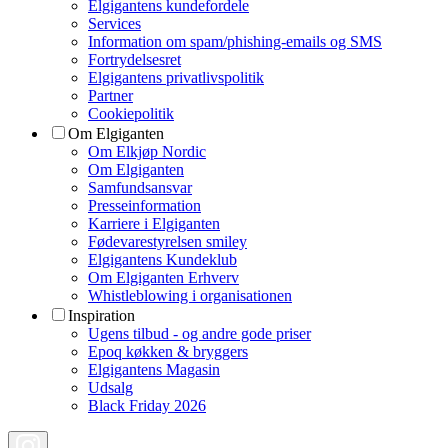
Elgigantens kundefordele
Services
Information om spam/phishing-emails og SMS
Fortrydelsesret
Elgigantens privatlivspolitik
Partner
Cookiepolitik
Om Elgiganten
Om Elkjøp Nordic
Om Elgiganten
Samfundsansvar
Presseinformation
Karriere i Elgiganten
Fødevarestyrelsen smiley
Elgigantens Kundeklub
Om Elgiganten Erhverv
Whistleblowing i organisationen
Inspiration
Ugens tilbud - og andre gode priser
Epoq køkken & bryggers
Elgigantens Magasin
Udsalg
Black Friday 2026