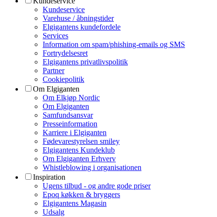
Kundeservice
Kundeservice
Varehuse / åbningstider
Elgigantens kundefordele
Services
Information om spam/phishing-emails og SMS
Fortrydelsesret
Elgigantens privatlivspolitik
Partner
Cookiepolitik
Om Elgiganten
Om Elkjøp Nordic
Om Elgiganten
Samfundsansvar
Presseinformation
Karriere i Elgiganten
Fødevarestyrelsen smiley
Elgigantens Kundeklub
Om Elgiganten Erhverv
Whistleblowing i organisationen
Inspiration
Ugens tilbud - og andre gode priser
Epoq køkken & bryggers
Elgigantens Magasin
Udsalg