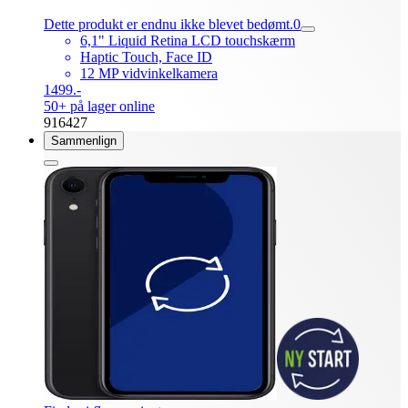
Dette produkt er endnu ikke blevet bedømt.
0
6,1" Liquid Retina LCD touchskærm
Haptic Touch, Face ID
12 MP vidvinkelkamera
1499.-
50+ på lager online
916427
Sammenlign