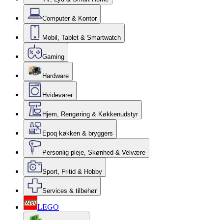
Computer & Kontor
Mobil, Tablet & Smartwatch
Gaming
Hardware
Hvidevarer
Hjem, Rengøring & Køkkenudstyr
Epoq køkken & bryggers
Personlig pleje, Skønhed & Velvære
Sport, Fritid & Hobby
Services & tilbehør
LEGO