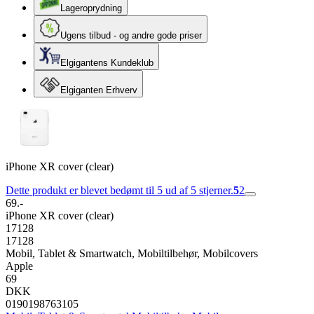
Lageroprydning
Ugens tilbud - og andre gode priser
Elgigantens Kundeklub
Elgiganten Erhverv
iPhone XR cover (clear)
Dette produkt er blevet bedømt til 5 ud af 5 stjerner.
5
2
69.-
iPhone XR cover (clear)
17128
17128
Mobil, Tablet & Smartwatch, Mobiltilbehør, Mobilcovers
Apple
69
DKK
0190198763105