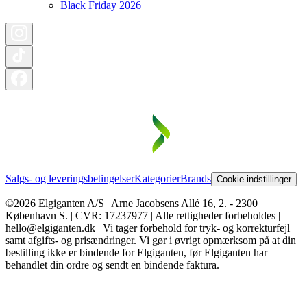
Black Friday 2026
Salgs- og leveringsbetingelser
Kategorier
Brands
Cookie indstillinger
©2026 Elgiganten A/S | Arne Jacobsens Allé 16, 2. - 2300
København S. | CVR: 17237977 | Alle rettigheder forbeholdes |
hello@elgiganten.dk | Vi tager forbehold for tryk- og korrekturfejl
samt afgifts- og prisændringer. Vi gør i øvrigt opmærksom på at din
bestilling ikke er bindende for Elgiganten, før Elgiganten har
behandlet din ordre og sendt en bindende faktura.