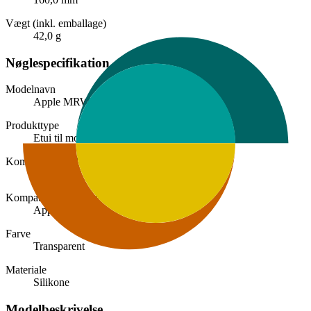
Vægt (inkl. emballage)
42,0 g
Nøglespecifikation
Modelnavn
Apple MRW62ZM/A
Produkttype
Etui til mobiltelefon
Kompatibel med (model/serie)
iPhone XR
Kompatibel med (mærke)
Apple
Farve
Transparent
Materiale
Silikone
Modelbeskrivelse