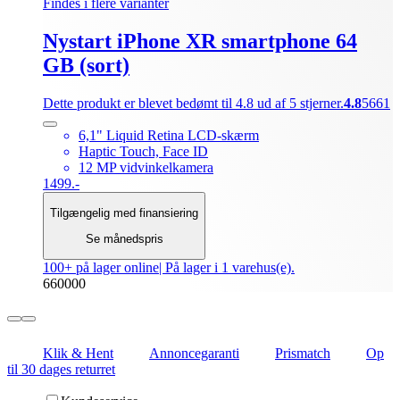
Findes i flere varianter
Nystart iPhone XR smartphone 64
GB (sort)
Dette produkt er blevet bedømt til 4.8 ud af 5 stjerner.
4.8
5661
6,1" Liquid Retina LCD-skærm
Haptic Touch, Face ID
12 MP vidvinkelkamera
1499.-
Tilgængelig med finansiering
Se månedspris
100+ på lager online
| På lager i 1 varehus(e).
660000
Klik & Hent
Annoncegaranti
Prismatch
Op
til 30 dages returret