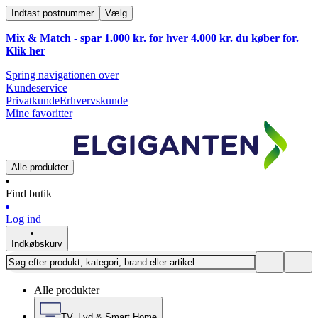
Indtast postnummer
Vælg
Mix & Match - spar 1.000 kr. for hver 4.000 kr. du køber for.
Klik
her
Spring navigationen over
Kundeservice
Privatkunde
Erhvervskunde
Mine favoritter
Alle produkter
Find butik
Log ind
Indkøbskurv
Alle produkter
TV, Lyd & Smart Home