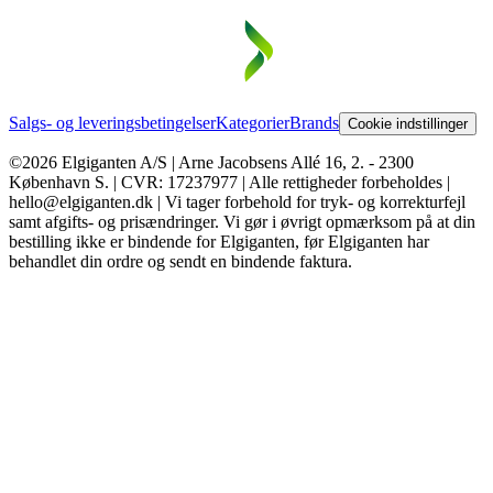
Salgs- og leveringsbetingelser
Kategorier
Brands
Cookie indstillinger
©2026 Elgiganten A/S | Arne Jacobsens Allé 16, 2. - 2300
København S. | CVR: 17237977 | Alle rettigheder forbeholdes |
hello@elgiganten.dk | Vi tager forbehold for tryk- og korrekturfejl
samt afgifts- og prisændringer. Vi gør i øvrigt opmærksom på at din
bestilling ikke er bindende for Elgiganten, før Elgiganten har
behandlet din ordre og sendt en bindende faktura.