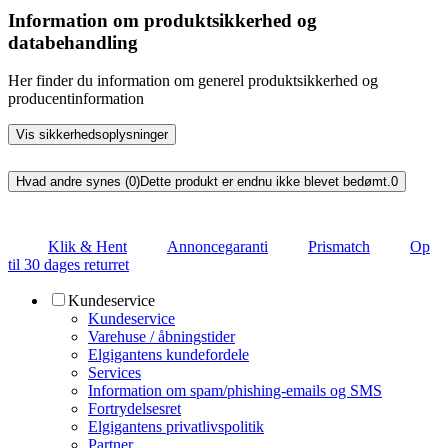
Information om produktsikkerhed og
databehandling
Her finder du information om generel produktsikkerhed og
producentinformation
Vis sikkerhedsoplysninger
Hvad andre synes (0)
Dette produkt er endnu ikke blevet bedømt.
0
Klik & Hent
Annoncegaranti
Prismatch
Op
til 30 dages returret
Kundeservice
Kundeservice
Varehuse / åbningstider
Elgigantens kundefordele
Services
Information om spam/phishing-emails og SMS
Fortrydelsesret
Elgigantens privatlivspolitik
Partner