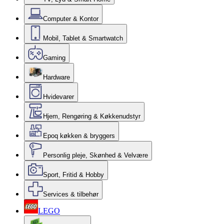
Computer & Kontor
Mobil, Tablet & Smartwatch
Gaming
Hardware
Hvidevarer
Hjem, Rengøring & Køkkenudstyr
Epoq køkken & bryggers
Personlig pleje, Skønhed & Velvære
Sport, Fritid & Hobby
Services & tilbehør
LEGO