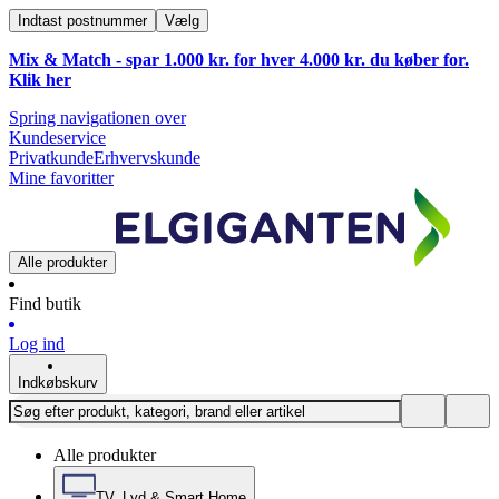
Indtast postnummer
Vælg
Mix & Match - spar 1.000 kr. for hver 4.000 kr. du køber for.
Klik
her
Spring navigationen over
Kundeservice
Privatkunde
Erhvervskunde
Mine favoritter
Alle produkter
Find butik
Log ind
Indkøbskurv
Alle produkter
TV, Lyd & Smart Home