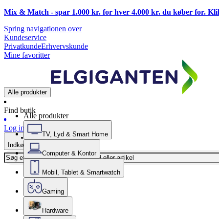
Mix & Match - spar 1.000 kr. for hver 4.000 kr. du køber for. Kl
Spring navigationen over
Kundeservice
Privatkunde
Erhvervskunde
Mine favoritter
Alle produkter
Find butik
Alle produkter
Log ind
TV, Lyd & Smart Home
Indkøbskurv
Computer & Kontor
Mobil, Tablet & Smartwatch
Gaming
Hardware