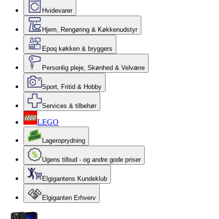
Hvidevarer
Hjem, Rengøring & Køkkenudstyr
Epoq køkken & bryggers
Personlig pleje, Skønhed & Velvære
Sport, Fritid & Hobby
Services & tilbehør
LEGO
Lageroprydning
Ugens tilbud - og andre gode priser
Elgigantens Kundeklub
Elgiganten Erhverv