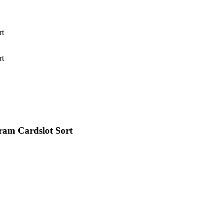
rt
rt
ram Cardslot Sort