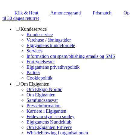
Klik & Hent
Annoncegaranti
Prismatch
Op
til 30 dages returret
Kundeservice
Kundeservice
Varehuse / åbningstider
Elgigantens kundefordele
Services
Information om spam/phishing-emails og SMS
Fortrydelsesret
Elgigantens privatlivspolitik
Partner
Cookiepolitik
Om Elgiganten
Om Elkjøp Nordic
Om Elgiganten
Samfundsansvar
Presseinformation
Karriere i Elgiganten
Fødevarestyrelsen smiley
Elgigantens Kundeklub
Om Elgiganten Erhverv
Whistleblowing i organisationen