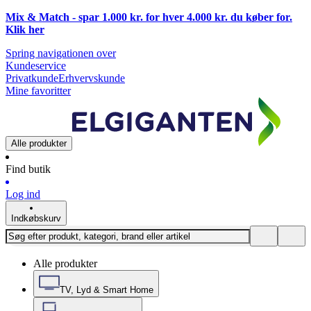
Mix & Match - spar 1.000 kr. for hver 4.000 kr. du køber for.
Klik
her
Spring navigationen over
Kundeservice
Privatkunde
Erhvervskunde
Mine favoritter
Alle produkter
Find butik
Log ind
Indkøbskurv
Alle produkter
TV, Lyd & Smart Home