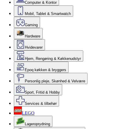
Computer & Kontor
Mobil, Tablet & Smartwatch
Gaming
Hardware
Hvidevarer
Hjem, Rengøring & Køkkenudstyr
Epoq køkken & bryggers
Personlig pleje, Skønhed & Velvære
Sport, Fritid & Hobby
Services & tilbehør
LEGO
Lageroprydning