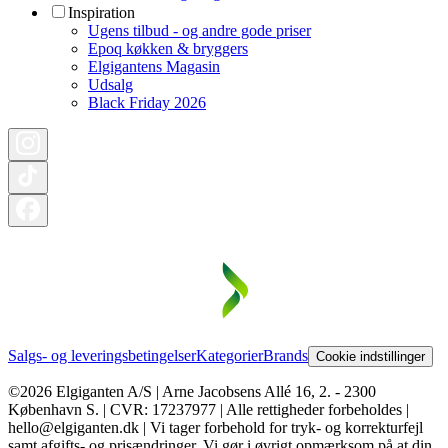
Inspiration
Ugens tilbud - og andre gode priser
Epoq køkken & bryggers
Elgigantens Magasin
Udsalg
Black Friday 2026
Salgs- og leveringsbetingelser
Kategorier
Brands
Cookie indstillinger
©2026 Elgiganten A/S | Arne Jacobsens Allé 16, 2. - 2300
København S. | CVR: 17237977 | Alle rettigheder forbeholdes |
hello@elgiganten.dk | Vi tager forbehold for tryk- og korrekturfejl
samt afgifts- og prisændringer. Vi gør i øvrigt opmærksom på at din