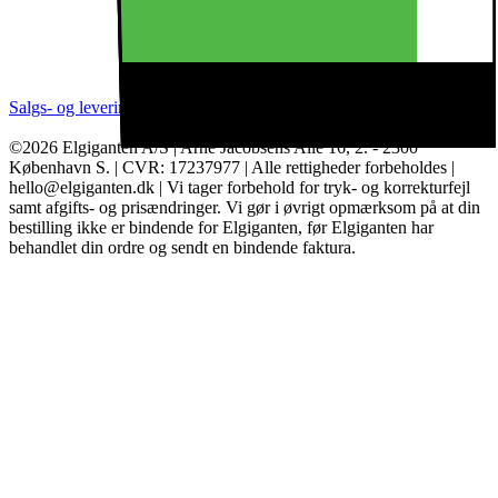
Salgs- og leveringsbetingelser
Kategorier
Brands
Cookie indstillinger
©2026 Elgiganten A/S | Arne Jacobsens Allé 16, 2. - 2300
København S. | CVR: 17237977 | Alle rettigheder forbeholdes |
hello@elgiganten.dk | Vi tager forbehold for tryk- og korrekturfejl
samt afgifts- og prisændringer. Vi gør i øvrigt opmærksom på at din
bestilling ikke er bindende for Elgiganten, før Elgiganten har
behandlet din ordre og sendt en bindende faktura.