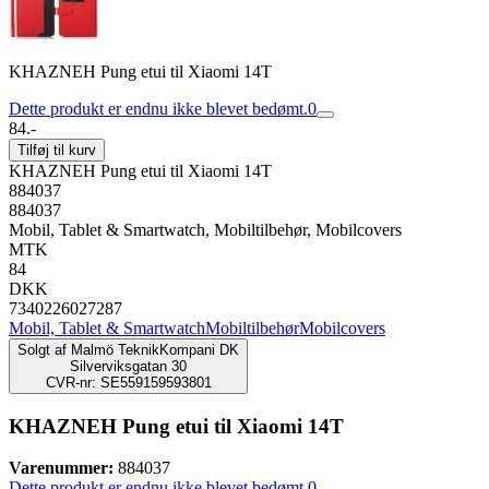
KHAZNEH Pung etui til Xiaomi 14T
Dette produkt er endnu ikke blevet bedømt.
0
84.-
Tilføj til kurv
KHAZNEH Pung etui til Xiaomi 14T
884037
884037
Mobil, Tablet & Smartwatch, Mobiltilbehør, Mobilcovers
MTK
84
DKK
7340226027287
Mobil, Tablet & Smartwatch
Mobiltilbehør
Mobilcovers
Solgt af
Malmö TeknikKompani DK
Silverviksgatan 30
CVR-nr: SE559159593801
KHAZNEH Pung etui til Xiaomi 14T
Varenummer:
884037
Dette produkt er endnu ikke blevet bedømt.
0