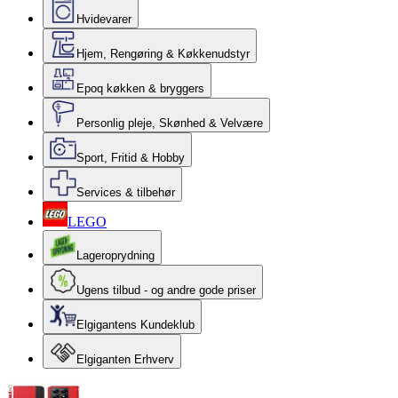
Hvidevarer
Hjem, Rengøring & Køkkenudstyr
Epoq køkken & bryggers
Personlig pleje, Skønhed & Velvære
Sport, Fritid & Hobby
Services & tilbehør
LEGO
Lageroprydning
Ugens tilbud - og andre gode priser
Elgigantens Kundeklub
Elgiganten Erhverv