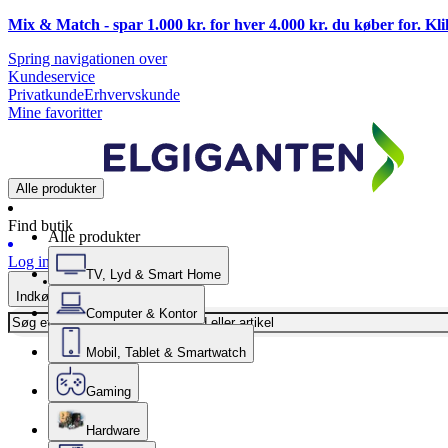
Mix & Match - spar 1.000 kr. for hver 4.000 kr. du køber for. Kl
Spring navigationen over
Kundeservice
Privatkunde
Erhvervskunde
Mine favoritter
Alle produkter
Find butik
Alle produkter
Log ind
TV, Lyd & Smart Home
Indkøbskurv
Computer & Kontor
Mobil, Tablet & Smartwatch
Gaming
Hardware