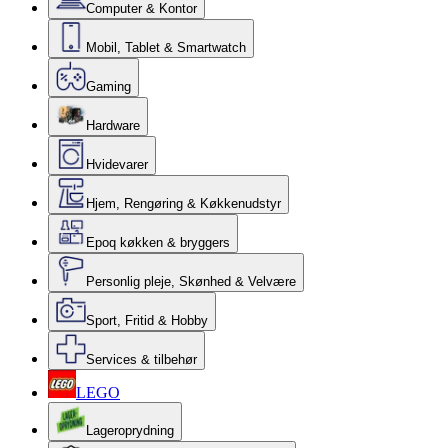
Computer & Kontor
Mobil, Tablet & Smartwatch
Gaming
Hardware
Hvidevarer
Hjem, Rengøring & Køkkenudstyr
Epoq køkken & bryggers
Personlig pleje, Skønhed & Velvære
Sport, Fritid & Hobby
Services & tilbehør
LEGO
Lageroprydning