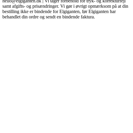
hello@elgiganten.dk | Vi tager forbehold for tryk- og korrekturfejl
samt afgifts- og prisændringer. Vi gør i øvrigt opmærksom på at din
bestilling ikke er bindende for Elgiganten, før Elgiganten har
behandlet din ordre og sendt en bindende faktura.