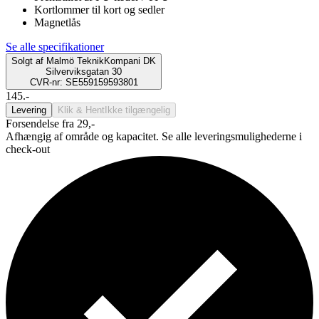
Kortlommer til kort og sedler
Magnetlås
Se alle specifikationer
Solgt af
Malmö TeknikKompani DK
Silverviksgatan 30
CVR-nr: SE559159593801
145.-
Levering
Klik & Hent
Ikke tilgængelig
Forsendelse fra 29,-
Afhængig af område og kapacitet. Se alle leveringsmulighederne i
check-out