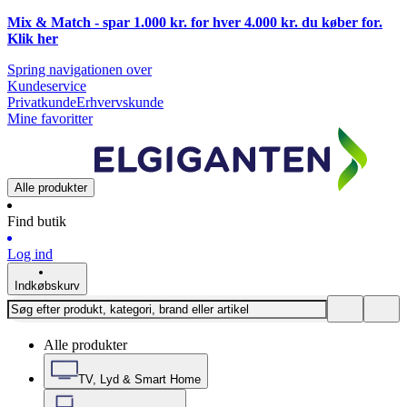
Mix & Match - spar 1.000 kr. for hver 4.000 kr. du køber for.
Klik
her
Spring navigationen over
Kundeservice
Privatkunde
Erhvervskunde
Mine favoritter
Alle produkter
Find butik
Log ind
Indkøbskurv
Alle produkter
TV, Lyd & Smart Home