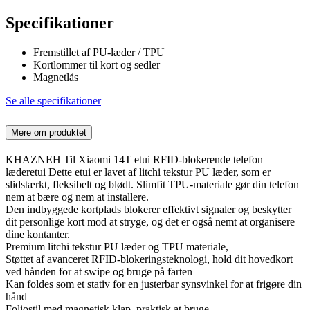
Specifikationer
Fremstillet af PU-læder / TPU
Kortlommer til kort og sedler
Magnetlås
Se alle specifikationer
Mere om produktet
KHAZNEH Til Xiaomi 14T etui RFID-blokerende telefon
læderetui Dette etui er lavet af litchi tekstur PU læder, som er
slidstærkt, fleksibelt og blødt. Slimfit TPU-materiale gør din telefon
nem at bære og nem at installere.
Den indbyggede kortplads blokerer effektivt signaler og beskytter
dit personlige kort mod at stryge, og det er også nemt at organisere
dine kontanter.
Premium litchi tekstur PU læder og TPU materiale,
Støttet af avanceret RFID-blokeringsteknologi, hold dit hovedkort
ved hånden for at swipe og bruge på farten
Kan foldes som et stativ for en justerbar synsvinkel for at frigøre din
hånd
Foliostil med magnetisk klap, praktisk at bruge