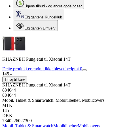
Ugens tilbud - og andre gode priser
Elgigantens Kundeklub
Elgiganten Erhverv
KHAZNEH Pung etui til Xiaomi 14T
Dette produkt er endnu ikke blevet bedømt.
0
145.-
Tilføj til kurv
KHAZNEH Pung etui til Xiaomi 14T
884044
884044
Mobil, Tablet & Smartwatch, Mobiltilbehør, Mobilcovers
MTK
145
DKK
7340226027300
Mobil, Tablet & Smartwatch
Mobiltilbehør
Mobilcovers