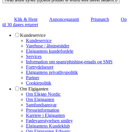
Hvad andre synes (0)
Dette produkt er endnu ikke blevet bedømt.
0
Klik & Hent
Annoncegaranti
Prismatch
Op
til 30 dages returret
Kundeservice
Kundeservice
Varehuse / åbningstider
Elgigantens kundefordele
Services
Information om spam/phishing-emails og SMS
Fortrydelsesret
Elgigantens privatlivspolitik
Partner
Cookiepolitik
Om Elgiganten
Om Elkjøp Nordic
Om Elgiganten
Samfundsansvar
Presseinformation
Karriere i Elgiganten
Fødevarestyrelsen smiley
Elgigantens Kundeklub
Om Elgiganten Erhverv