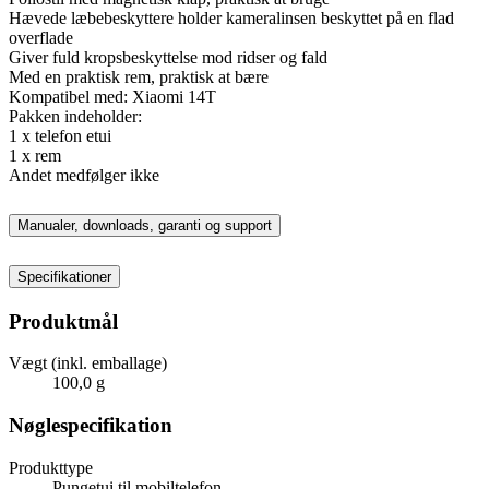
Hævede læbebeskyttere holder kameralinsen beskyttet på en flad
overflade
Giver fuld kropsbeskyttelse mod ridser og fald
Med en praktisk rem, praktisk at bære
Kompatibel med: Xiaomi 14T
Pakken indeholder:
1 x telefon etui
1 x rem
Andet medfølger ikke
Manualer, downloads, garanti og support
Specifikationer
Produktmål
Vægt (inkl. emballage)
100,0 g
Nøglespecifikation
Produkttype
Pungetui til mobiltelefon