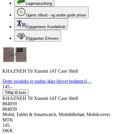
Lageroprydning
Ugens tilbud - og andre gode priser
Elgigantens Kundeklub
Elgiganten Erhverv
KHAZNEH Til Xiaomi 14T Case Shell
Dette produkt er endnu ikke blevet bedømt.
0
145.-
Tilføj til kurv
KHAZNEH Til Xiaomi 14T Case Shell
884059
884059
Mobil, Tablet & Smartwatch, Mobiltilbehør, Mobilcovers
MTK
145
DKK