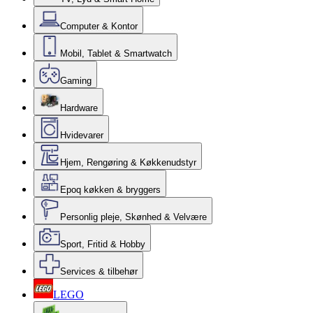
Computer & Kontor
Mobil, Tablet & Smartwatch
Gaming
Hardware
Hvidevarer
Hjem, Rengøring & Køkkenudstyr
Epoq køkken & bryggers
Personlig pleje, Skønhed & Velvære
Sport, Fritid & Hobby
Services & tilbehør
LEGO