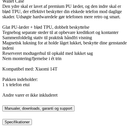
Wallet Case
Den ydre skal er lavet af premium PU læder, og den indre skal er
blød TPU, der effektivt beskytter din elskede telefon mod daglige
skader. Udsøgte hardwaredele gør telefonen mere retro og smart.
Glat PU-læder + blød TPU, dobbelt beskyttelse
Tegnebog separate steder til at opbevare kreditkort og kontanter
Sammenfoldelig stativ til praktisk håndfri visning
Magnetisk lukning for at holde låget lukket, beskytte dine genstande
indeni
Reserveret modtagerhul til opkald med lukket sag
Nem montering/fjernelse i ét trin
Kompatibel med: Xiaomi 14T
Pakken indeholder:
1 x telefon etui
Andre varer er ikke inkluderet
Manualer, downloads, garanti og support
Specifikationer