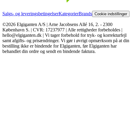
Salgs- og leveringsbetingelser
Kategorier
Brands
Cookie indstillinger
©2026 Elgiganten A/S | Arne Jacobsens Allé 16, 2. - 2300
København S. | CVR: 17237977 | Alle rettigheder forbeholdes |
hello@elgiganten.dk | Vi tager forbehold for tryk- og korrekturfejl
samt afgifts- og prisændringer. Vi gør i øvrigt opmærksom på at din
bestilling ikke er bindende for Elgiganten, før Elgiganten har
behandlet din ordre og sendt en bindende faktura.