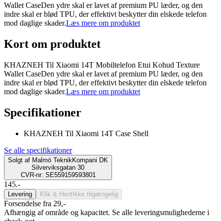
Wallet CaseDen ydre skal er lavet af premium PU læder, og den
indre skal er blød TPU, der effektivt beskytter din elskede telefon
mod daglige skader.
Læs mere om produktet
Kort om produktet
KHAZNEH Til Xiaomi 14T Mobiltelefon Etui Kohud Texture
Wallet CaseDen ydre skal er lavet af premium PU læder, og den
indre skal er blød TPU, der effektivt beskytter din elskede telefon
mod daglige skader.
Læs mere om produktet
Specifikationer
KHAZNEH Til Xiaomi 14T Case Shell
Se alle specifikationer
Solgt af
Malmö TeknikKompani DK
Silverviksgatan 30
CVR-nr: SE559159593801
145.-
Levering
Klik & Hent
Ikke tilgængelig
Forsendelse fra 29,-
Afhængig af område og kapacitet. Se alle leveringsmulighederne i