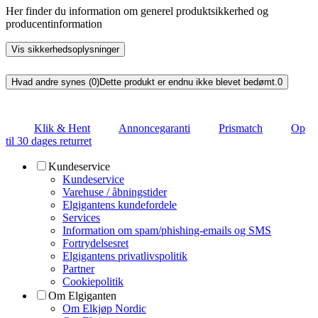
Her finder du information om generel produktsikkerhed og
producentinformation
Vis sikkerhedsoplysninger
Hvad andre synes (0)
Dette produkt er endnu ikke blevet bedømt.
0
Klik & Hent
Annoncegaranti
Prismatch
Op
til 30 dages returret
Kundeservice
Kundeservice
Varehuse / åbningstider
Elgigantens kundefordele
Services
Information om spam/phishing-emails og SMS
Fortrydelsesret
Elgigantens privatlivspolitik
Partner
Cookiepolitik
Om Elgiganten
Om Elkjøp Nordic