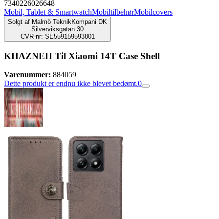
7340226026648
Mobil, Tablet & Smartwatch
Mobiltilbehør
Mobilcovers
Solgt af
Malmö TeknikKompani DK
Silverviksgatan 30
CVR-nr: SE559159593801
KHAZNEH Til Xiaomi 14T Case Shell
Varenummer:
884059
Dette produkt er endnu ikke blevet bedømt.
0