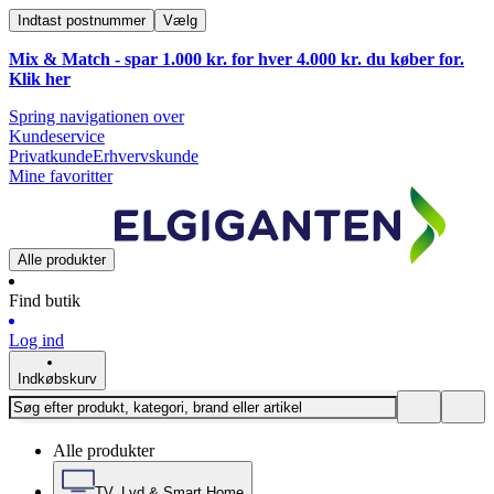
Indtast postnummer
Vælg
Mix & Match - spar 1.000 kr. for hver 4.000 kr. du køber for.
Klik
her
Spring navigationen over
Kundeservice
Privatkunde
Erhvervskunde
Mine favoritter
Alle produkter
Find butik
Log ind
Indkøbskurv
Alle produkter
TV, Lyd & Smart Home