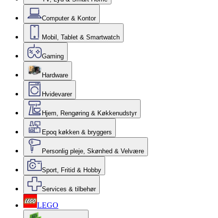
Computer & Kontor
Mobil, Tablet & Smartwatch
Gaming
Hardware
Hvidevarer
Hjem, Rengøring & Køkkenudstyr
Epoq køkken & bryggers
Personlig pleje, Skønhed & Velvære
Sport, Fritid & Hobby
Services & tilbehør
LEGO