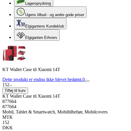
Lageroprydning
Ugens tilbud - og andre gode priser
Elgigantens Kundeklub
Elgiganten Erhverv
KT Wallet Case til Xiaomi 14T
Dette produkt er endnu ikke blevet bedømt.
0
152.-
Tilføj til kurv
KT Wallet Case til Xiaomi 14T
877664
877664
Mobil, Tablet & Smartwatch, Mobiltilbehør, Mobilcovers
MTK
152
DKK