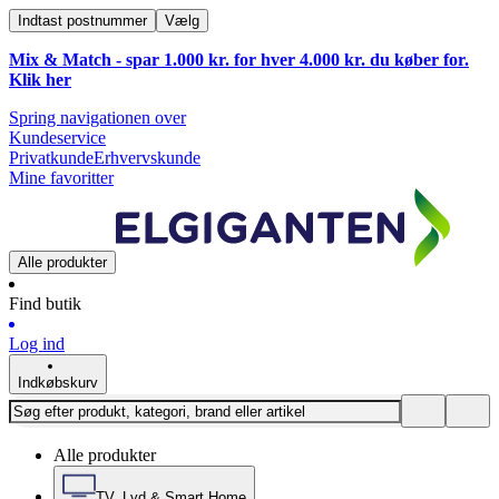
Indtast postnummer
Vælg
Mix & Match - spar 1.000 kr. for hver 4.000 kr. du køber for.
Klik
her
Spring navigationen over
Kundeservice
Privatkunde
Erhvervskunde
Mine favoritter
Alle produkter
Find butik
Log ind
Indkøbskurv
Alle produkter
TV, Lyd & Smart Home