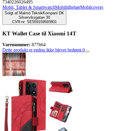
7340226026495
Mobil, Tablet & Smartwatch
Mobiltilbehør
Mobilcovers
Solgt af
Malmö TeknikKompani DK
Silverviksgatan 30
CVR-nr: SE559159593801
KT Wallet Case til Xiaomi 14T
Varenummer:
877664
Dette produkt er endnu ikke blevet bedømt.
0