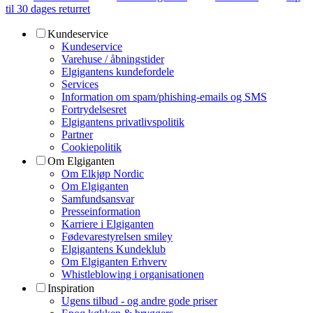
til 30 dages returret
Kundeservice
Kundeservice
Varehuse / åbningstider
Elgigantens kundefordele
Services
Information om spam/phishing-emails og SMS
Fortrydelsesret
Elgigantens privatlivspolitik
Partner
Cookiepolitik
Om Elgiganten
Om Elkjøp Nordic
Om Elgiganten
Samfundsansvar
Presseinformation
Karriere i Elgiganten
Fødevarestyrelsen smiley
Elgigantens Kundeklub
Om Elgiganten Erhverv
Whistleblowing i organisationen
Inspiration
Ugens tilbud - og andre gode priser