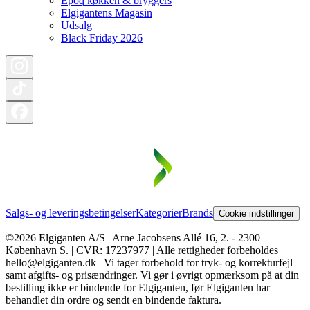
Epoq køkken & bryggers
Elgigantens Magasin
Udsalg
Black Friday 2026
Salgs- og leveringsbetingelser
Kategorier
Brands
Cookie indstillinger
©2026 Elgiganten A/S | Arne Jacobsens Allé 16, 2. - 2300
København S. | CVR: 17237977 | Alle rettigheder forbeholdes |
hello@elgiganten.dk | Vi tager forbehold for tryk- og korrekturfejl
samt afgifts- og prisændringer. Vi gør i øvrigt opmærksom på at din
bestilling ikke er bindende for Elgiganten, før Elgiganten har
behandlet din ordre og sendt en bindende faktura.