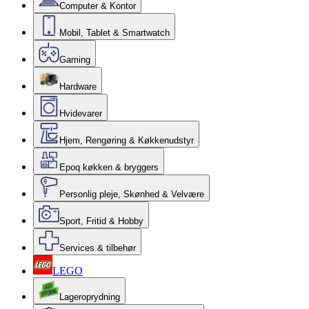
Computer & Kontor
Mobil, Tablet & Smartwatch
Gaming
Hardware
Hvidevarer
Hjem, Rengøring & Køkkenudstyr
Epoq køkken & bryggers
Personlig pleje, Skønhed & Velvære
Sport, Fritid & Hobby
Services & tilbehør
LEGO
Lageroprydning