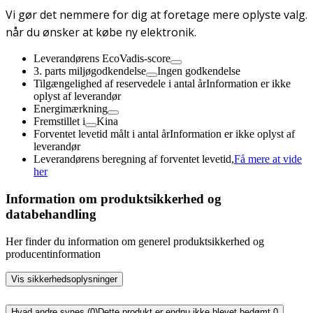
Vi gør det nemmere for dig at foretage mere oplyste valg.
når du ønsker at købe ny elektronik.
Leverandørens EcoVadis-score
3. parts miljøgodkendelse
Ingen godkendelse
Tilgængelighed af reservedele i antal år
Information er ikke
oplyst af leverandør
Energimærkning
Fremstillet i
Kina
Forventet levetid målt i antal år
Information er ikke oplyst af
leverandør
Leverandørens beregning af forventet levetid,
Få mere at vide
her
Information om produktsikkerhed og
databehandling
Her finder du information om generel produktsikkerhed og
producentinformation
Vis sikkerhedsoplysninger
Hvad andre synes (0)
Dette produkt er endnu ikke blevet bedømt.
0