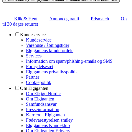
Klik & Hent
Annoncegaranti
Prismatch
Op
til 30 dages returret
Kundeservice
Kundeservice
Varehuse / åbningstider
Elgigantens kundefordele
Services
Information om spam/phishing-emails og SMS
Fortrydelsesret
Elgigantens privatlivspolitik
Partner
Cookiepolitik
Om Elgiganten
Om Elkjøp Nordic
Om Elgiganten
Samfundsansvar
Presseinformation
Karriere i Elgiganten
Fødevarestyrelsen smiley
Elgigantens Kundeklub
Om Elgiganten Erhverv