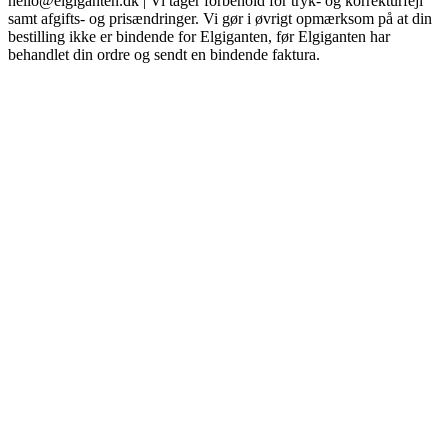
hello@elgiganten.dk | Vi tager forbehold for tryk- og korrekturfejl
samt afgifts- og prisændringer. Vi gør i øvrigt opmærksom på at din
bestilling ikke er bindende for Elgiganten, før Elgiganten har
behandlet din ordre og sendt en bindende faktura.