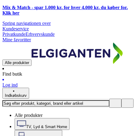
Mix & Match - spar 1.000 kr. for hver 4.000 kr. du køber for.
Klik
her
Spring navigationen over
Kundeservice
Privatkunde
Erhvervskunde
Mine favoritter
Alle produkter
Find butik
Log ind
Indkøbskurv
Alle produkter
TV, Lyd & Smart Home