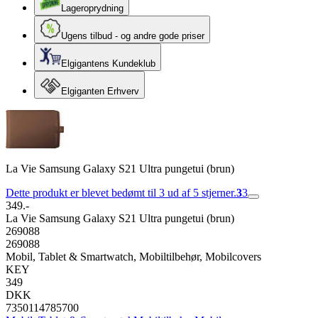
Lageroprydning
Ugens tilbud - og andre gode priser
Elgigantens Kundeklub
Elgiganten Erhverv
La Vie Samsung Galaxy S21 Ultra pungetui (brun)
Dette produkt er blevet bedømt til 3 ud af 5 stjerner.
3
3
349.-
La Vie Samsung Galaxy S21 Ultra pungetui (brun)
269088
269088
Mobil, Tablet & Smartwatch, Mobiltilbehør, Mobilcovers
KEY
349
DKK
7350114785700