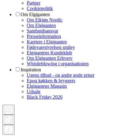
Partner
Cookiepolitik
Om Elgiganten
Om Elkjøp Nordic
Om Elgiganten
Samfundsansvar
Presseinformation
Karriere i Elgiganten
Fødevarestyrelsen smiley
Elgigantens Kundeklub
Om Elgiganten Erhverv
Whistleblowing i organisationen
Inspiration
Ugens tilbud - og andre gode priser
Epoq køkken & bryggers
Elgigantens Magasin
Udsalg
Black Friday 2026