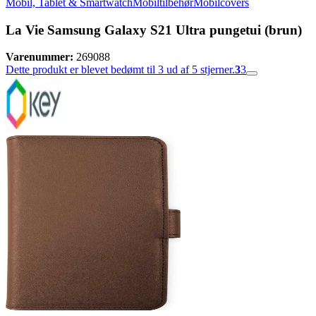
Mobil, Tablet & Smartwatch
Mobiltilbehør
Mobilcovers
La Vie Samsung Galaxy S21 Ultra pungetui (brun)
Varenummer:
269088
Dette produkt er blevet bedømt til 3 ud af 5 stjerner.
3
3