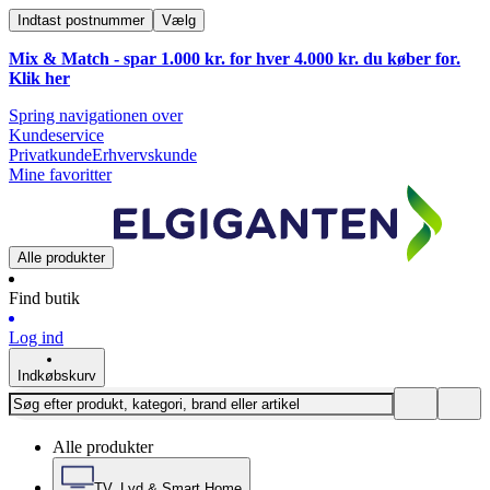
Indtast postnummer
Vælg
Mix & Match - spar 1.000 kr. for hver 4.000 kr. du køber for.
Klik
her
Spring navigationen over
Kundeservice
Privatkunde
Erhvervskunde
Mine favoritter
Alle produkter
Find butik
Log ind
Indkøbskurv
Alle produkter
TV, Lyd & Smart Home