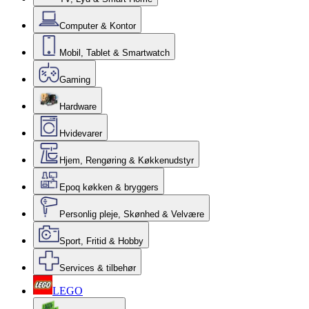
Computer & Kontor
Mobil, Tablet & Smartwatch
Gaming
Hardware
Hvidevarer
Hjem, Rengøring & Køkkenudstyr
Epoq køkken & bryggers
Personlig pleje, Skønhed & Velvære
Sport, Fritid & Hobby
Services & tilbehør
LEGO