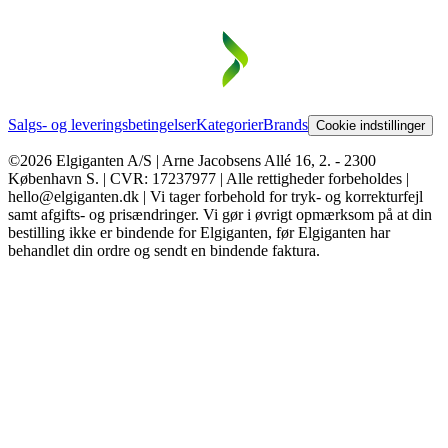
Salgs- og leveringsbetingelser
Kategorier
Brands
Cookie indstillinger
©2026 Elgiganten A/S | Arne Jacobsens Allé 16, 2. - 2300
København S. | CVR: 17237977 | Alle rettigheder forbeholdes |
hello@elgiganten.dk | Vi tager forbehold for tryk- og korrekturfejl
samt afgifts- og prisændringer. Vi gør i øvrigt opmærksom på at din
bestilling ikke er bindende for Elgiganten, før Elgiganten har
behandlet din ordre og sendt en bindende faktura.