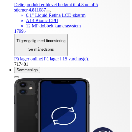
Dette produkt er blevet bedømt til 4.8 ud af 5
stjerner.
4.8
11087
6,1" Liquid Retina LCD-skærm
A13 Bionic CPU
12 MP dobbelt kamerasystem
1799.-
Tilgængelig med finansiering
Se månedspris
På lager online
| På lager i 15 varehus(e).
717481
Sammenlign