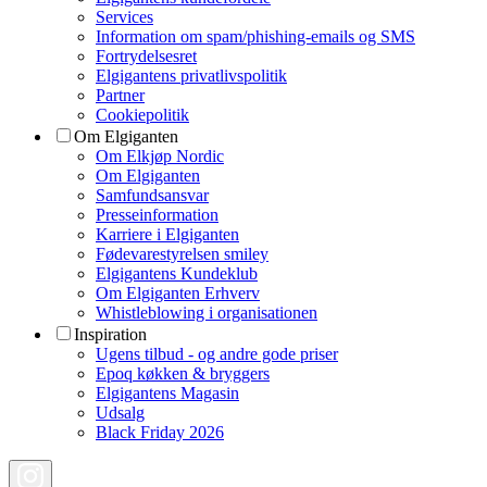
Services
Information om spam/phishing-emails og SMS
Fortrydelsesret
Elgigantens privatlivspolitik
Partner
Cookiepolitik
Om Elgiganten
Om Elkjøp Nordic
Om Elgiganten
Samfundsansvar
Presseinformation
Karriere i Elgiganten
Fødevarestyrelsen smiley
Elgigantens Kundeklub
Om Elgiganten Erhverv
Whistleblowing i organisationen
Inspiration
Ugens tilbud - og andre gode priser
Epoq køkken & bryggers
Elgigantens Magasin
Udsalg
Black Friday 2026