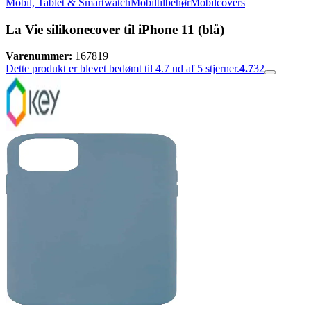
Mobil, Tablet & Smartwatch
Mobiltilbehør
Mobilcovers
La Vie silikonecover til iPhone 11 (blå)
Varenummer:
167819
Dette produkt er blevet bedømt til 4.7 ud af 5 stjerner.
4.7
32