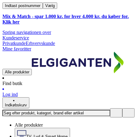
Indtast postnummer
Vælg
Mix & Match - spar 1.000 kr. for hver 4.000 kr. du køber for.
Klik
her
Spring navigationen over
Kundeservice
Privatkunde
Erhvervskunde
Mine favoritter
Alle produkter
Find butik
Log ind
Indkøbskurv
Alle produkter
TV, Lyd & Smart Home