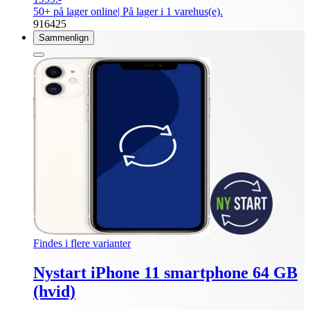
50+ på lager online
| På lager i 1 varehus(e).
916425
Sammenlign
Findes i flere varianter
Nystart iPhone 11 smartphone 64 GB
(hvid)