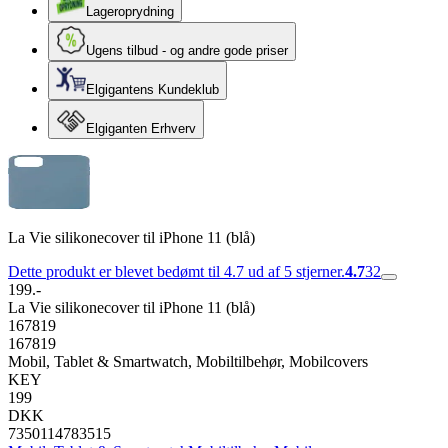
Lageroprydning
Ugens tilbud - og andre gode priser
Elgigantens Kundeklub
Elgiganten Erhverv
La Vie silikonecover til iPhone 11 (blå)
Dette produkt er blevet bedømt til 4.7 ud af 5 stjerner.
4.7
32
199.-
La Vie silikonecover til iPhone 11 (blå)
167819
167819
Mobil, Tablet & Smartwatch, Mobiltilbehør, Mobilcovers
KEY
199
DKK
7350114783515