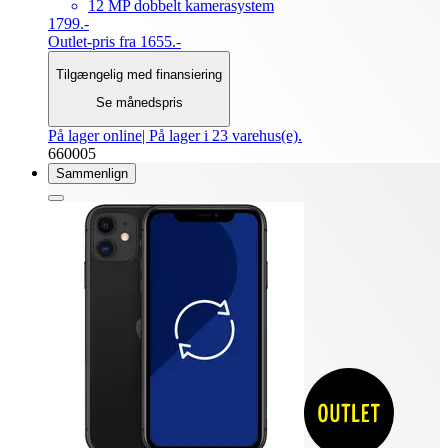
12 MP dobbelt kamerasystem
1799.-
Outlet-pris fra 1655.-
Tilgængelig med finansiering
Se månedspris
På lager online
| På lager i 23 varehus(e).
660005
Sammenlign