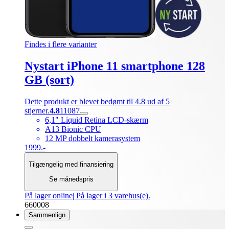
Findes i flere varianter
Nystart iPhone 11 smartphone 128
GB (sort)
Dette produkt er blevet bedømt til 4.8 ud af 5
stjerner.
4.8
11087
6,1" Liquid Retina LCD-skærm
A13 Bionic CPU
12 MP dobbelt kamerasystem
1999.-
Tilgængelig med finansiering
Se månedspris
På lager online
| På lager i 3 varehus(e).
660008
Sammenlign