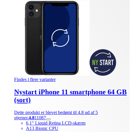
Findes i flere varianter
Nystart iPhone 11 smartphone 64 GB
(sort)
Dette produkt er blevet bedømt til 4.8 ud af 5
stjerner.
4.8
11087
6,1" Liquid Retina LCD-skærm
A13 Bionic CPU