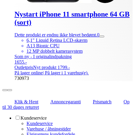
Nystart iPhone 11 smartphone 64 GB
(sort)
Dette produkt er endnu ikke blevet bedømt.
0
6,1" Liquid Retina LCD-skærm
A13 Bionic CPU
12 MP dobbelt kamerasystem
Som ny - I originalindpakning
1655.-
Outletpris
Nyt produkt 1799.-
På lager online
| På lager i 1 varehus(e).
730973
Klik & Hent
Annoncegaranti
Prismatch
Op
til 30 dages returret
Kundeservice
Kundeservice
Varehuse / åbningstider
Elgigantens kundefordele