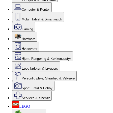
Computer & Kontor
Mobil, Tablet & Smartwatch
Gaming
Hardware
Hvidevarer
Hjem, Rengøring & Køkkenudstyr
Epoq køkken & bryggers
Personlig pleje, Skønhed & Velvære
Sport, Fritid & Hobby
Services & tilbehør
LEGO