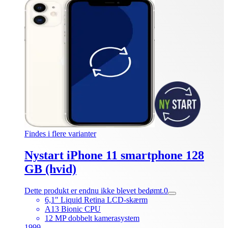
Findes i flere varianter
Nystart iPhone 11 smartphone 128
GB (hvid)
Dette produkt er endnu ikke blevet bedømt.
0
6,1" Liquid Retina LCD-skærm
A13 Bionic CPU
12 MP dobbelt kamerasystem
1999.-