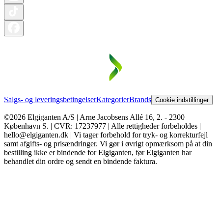
Salgs- og leveringsbetingelser
Kategorier
Brands
Cookie indstillinger
©2026 Elgiganten A/S | Arne Jacobsens Allé 16, 2. - 2300
København S. | CVR: 17237977 | Alle rettigheder forbeholdes |
hello@elgiganten.dk | Vi tager forbehold for tryk- og korrekturfejl
samt afgifts- og prisændringer. Vi gør i øvrigt opmærksom på at din
bestilling ikke er bindende for Elgiganten, før Elgiganten har
behandlet din ordre og sendt en bindende faktura.