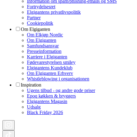
Information om spam/phishing-emails og SMS
Fortrydelsesret
Elgigantens privatlivspolitik
Partner
Cookiepolitik
Om Elgiganten
Om Elkjøp Nordic
Om Elgiganten
Samfundsansvar
Presseinformation
Karriere i Elgiganten
Fødevarestyrelsen smiley
Elgigantens Kundeklub
Om Elgiganten Erhverv
Whistleblowing i organisationen
Inspiration
Ugens tilbud - og andre gode priser
Epoq køkken & bryggers
Elgigantens Magasin
Udsalg
Black Friday 2026