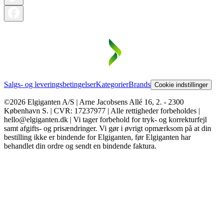
Salgs- og leveringsbetingelser
Kategorier
Brands
Cookie indstillinger
©2026 Elgiganten A/S | Arne Jacobsens Allé 16, 2. - 2300
København S. | CVR: 17237977 | Alle rettigheder forbeholdes |
hello@elgiganten.dk | Vi tager forbehold for tryk- og korrekturfejl
samt afgifts- og prisændringer. Vi gør i øvrigt opmærksom på at din
bestilling ikke er bindende for Elgiganten, før Elgiganten har
behandlet din ordre og sendt en bindende faktura.