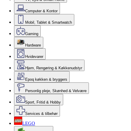
Computer & Kontor
Mobil, Tablet & Smartwatch
Gaming
Hardware
Hvidevarer
Hjem, Rengøring & Køkkenudstyr
Epoq køkken & bryggers
Personlig pleje, Skønhed & Velvære
Sport, Fritid & Hobby
Services & tilbehør
LEGO