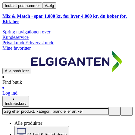
Indtast postnummer
Vælg
Mix & Match - spar 1.000 kr. for hver 4.000 kr. du køber for.
Klik
her
Spring navigationen over
Kundeservice
Privatkunde
Erhvervskunde
Mine favoritter
Alle produkter
Find butik
Log ind
Indkøbskurv
Alle produkter
TV, Lyd & Smart Home