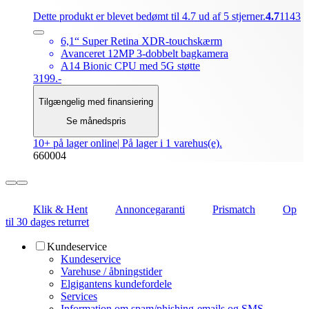
Dette produkt er blevet bedømt til 4.7 ud af 5 stjerner.
4.7
1143
6,1“ Super Retina XDR-touchskærm
Avanceret 12MP 3-dobbelt bagkamera
A14 Bionic CPU med 5G støtte
3199.-
Tilgængelig med finansiering
Se månedspris
10+ på lager online
| På lager i 1 varehus(e).
660004
Klik & Hent
Annoncegaranti
Prismatch
Op
til 30 dages returret
Kundeservice
Kundeservice
Varehuse / åbningstider
Elgigantens kundefordele
Services
Information om spam/phishing-emails og SMS