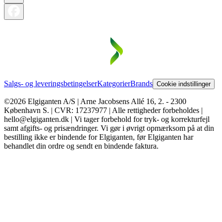
Salgs- og leveringsbetingelser
Kategorier
Brands
Cookie indstillinger
©2026 Elgiganten A/S | Arne Jacobsens Allé 16, 2. - 2300
København S. | CVR: 17237977 | Alle rettigheder forbeholdes |
hello@elgiganten.dk | Vi tager forbehold for tryk- og korrekturfejl
samt afgifts- og prisændringer. Vi gør i øvrigt opmærksom på at din
bestilling ikke er bindende for Elgiganten, før Elgiganten har
behandlet din ordre og sendt en bindende faktura.