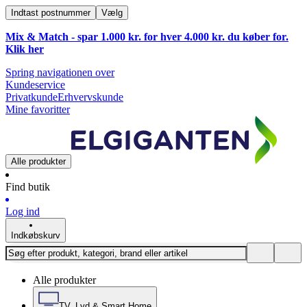
Indtast postnummer
Vælg
Mix & Match - spar 1.000 kr. for hver 4.000 kr. du køber for.
Klik
her
Spring navigationen over
Kundeservice
Privatkunde
Erhvervskunde
Mine favoritter
Alle produkter
Find butik
Log ind
Indkøbskurv
Alle produkter
TV, Lyd & Smart Home