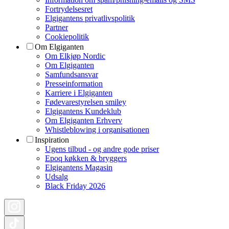
Fortrydelsesret
Elgigantens privatlivspolitik
Partner
Cookiepolitik
Om Elgiganten
Om Elkjøp Nordic
Om Elgiganten
Samfundsansvar
Presseinformation
Karriere i Elgiganten
Fødevarestyrelsen smiley
Elgigantens Kundeklub
Om Elgiganten Erhverv
Whistleblowing i organisationen
Inspiration
Ugens tilbud - og andre gode priser
Epoq køkken & bryggers
Elgigantens Magasin
Udsalg
Black Friday 2026