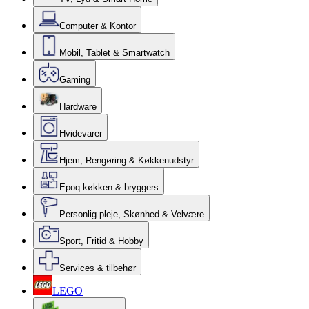
Computer & Kontor
Mobil, Tablet & Smartwatch
Gaming
Hardware
Hvidevarer
Hjem, Rengøring & Køkkenudstyr
Epoq køkken & bryggers
Personlig pleje, Skønhed & Velvære
Sport, Fritid & Hobby
Services & tilbehør
LEGO