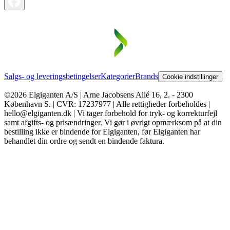
Salgs- og leveringsbetingelser
Kategorier
Brands
Cookie indstillinger
©2026 Elgiganten A/S | Arne Jacobsens Allé 16, 2. - 2300
København S. | CVR: 17237977 | Alle rettigheder forbeholdes |
hello@elgiganten.dk | Vi tager forbehold for tryk- og korrekturfejl
samt afgifts- og prisændringer. Vi gør i øvrigt opmærksom på at din
bestilling ikke er bindende for Elgiganten, før Elgiganten har
behandlet din ordre og sendt en bindende faktura.