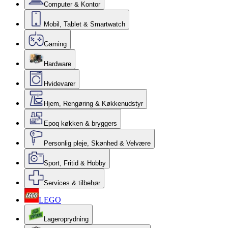
Computer & Kontor
Mobil, Tablet & Smartwatch
Gaming
Hardware
Hvidevarer
Hjem, Rengøring & Køkkenudstyr
Epoq køkken & bryggers
Personlig pleje, Skønhed & Velvære
Sport, Fritid & Hobby
Services & tilbehør
LEGO
Lageroprydning