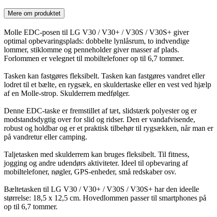
Mere om produktet
Molle EDC-posen til LG V30 / V30+ / V30S / V30S+ giver
optimal opbevaringsplads: dobbelte lynlåsrum, to indvendige
lommer, stiklomme og penneholder giver masser af plads.
Forlommen er velegnet til mobiltelefoner op til 6,7 tommer.
Tasken kan fastgøres fleksibelt. Tasken kan fastgøres vandret eller
lodret til et bælte, en rygsæk, en skuldertaske eller en vest ved hjælp
af en Molle-strop. Skulderrem medfølger.
Denne EDC-taske er fremstillet af tæt, slidstærk polyester og er
modstandsdygtig over for slid og ridser. Den er vandafvisende,
robust og holdbar og er et praktisk tilbehør til rygsækken, når man er
på vandretur eller camping.
Taljetasken med skulderrem kan bruges fleksibelt. Til fitness,
jogging og andre udendørs aktiviteter. Ideel til opbevaring af
mobiltelefoner, nøgler, GPS-enheder, små redskaber osv.
Bæltetasken til LG V30 / V30+ / V30S / V30S+ har den ideelle
størrelse: 18,5 x 12,5 cm. Hovedlommen passer til smartphones på
op til 6,7 tommer.