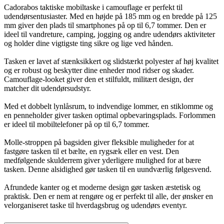
Cadorabos taktiske mobiltaske i camouflage er perfekt til
udendørsentusiaster. Med en højde på 185 mm og en bredde på 125
mm giver den plads til smartphones på op til 6,7 tommer. Den er
ideel til vandreture, camping, jogging og andre udendørs aktiviteter
og holder dine vigtigste ting sikre og lige ved hånden.
Tasken er lavet af stænksikkert og slidstærkt polyester af høj kvalitet
og er robust og beskytter dine enheder mod ridser og skader.
Camouflage-looket giver den et stilfuldt, militært design, der
matcher dit udendørsudstyr.
Med et dobbelt lynlåsrum, to indvendige lommer, en stiklomme og
en penneholder giver tasken optimal opbevaringsplads. Forlommen
er ideel til mobiltelefoner på op til 6,7 tommer.
Molle-stroppen på bagsiden giver fleksible muligheder for at
fastgøre tasken til et bælte, en rygsæk eller en vest. Den
medfølgende skulderrem giver yderligere mulighed for at bære
tasken. Denne alsidighed gør tasken til en uundværlig følgesvend.
Afrundede kanter og et moderne design gør tasken æstetisk og
praktisk. Den er nem at rengøre og er perfekt til alle, der ønsker en
velorganiseret taske til hverdagsbrug og udendørs eventyr.