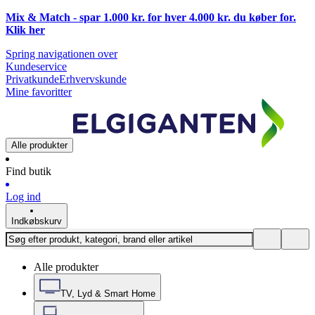
Mix & Match - spar 1.000 kr. for hver 4.000 kr. du køber for.
Klik
her
Spring navigationen over
Kundeservice
Privatkunde
Erhvervskunde
Mine favoritter
Alle produkter
Find butik
Log ind
Indkøbskurv
Alle produkter
TV, Lyd & Smart Home