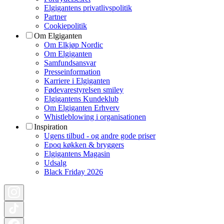
Elgigantens privatlivspolitik
Partner
Cookiepolitik
Om Elgiganten
Om Elkjøp Nordic
Om Elgiganten
Samfundsansvar
Presseinformation
Karriere i Elgiganten
Fødevarestyrelsen smiley
Elgigantens Kundeklub
Om Elgiganten Erhverv
Whistleblowing i organisationen
Inspiration
Ugens tilbud - og andre gode priser
Epoq køkken & bryggers
Elgigantens Magasin
Udsalg
Black Friday 2026