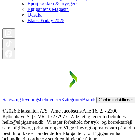
Epoq køkken & bryggers
Elgigantens Magasin
Udsalg
Black Friday 2026
Salgs- og leveringsbetingelser
Kategorier
Brands
Cookie indstillinger
©2026 Elgiganten A/S | Arne Jacobsens Allé 16, 2. - 2300
København S. | CVR: 17237977 | Alle rettigheder forbeholdes |
hello@elgiganten.dk | Vi tager forbehold for tryk- og korrekturfejl
samt afgifts- og prisændringer. Vi gør i øvrigt opmærksom på at din
bestilling ikke er bindende for Elgiganten, før Elgiganten har
behandlet din ordre og sendt en bindende faktura.