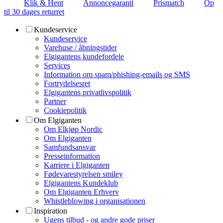
Klik & Hent
Annoncegaranti
Prismatch
Op
til 30 dages returret
Kundeservice
Kundeservice
Varehuse / åbningstider
Elgigantens kundefordele
Services
Information om spam/phishing-emails og SMS
Fortrydelsesret
Elgigantens privatlivspolitik
Partner
Cookiepolitik
Om Elgiganten
Om Elkjøp Nordic
Om Elgiganten
Samfundsansvar
Presseinformation
Karriere i Elgiganten
Fødevarestyrelsen smiley
Elgigantens Kundeklub
Om Elgiganten Erhverv
Whistleblowing i organisationen
Inspiration
Ugens tilbud - og andre gode priser