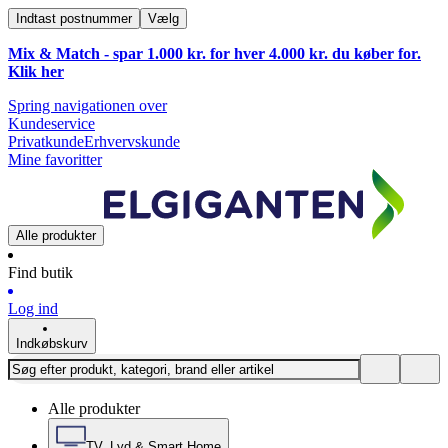
Indtast postnummer
Vælg
Mix & Match - spar 1.000 kr. for hver 4.000 kr. du køber for.
Klik
her
Spring navigationen over
Kundeservice
Privatkunde
Erhvervskunde
Mine favoritter
Alle produkter
Find butik
Log ind
Indkøbskurv
Alle produkter
TV, Lyd & Smart Home