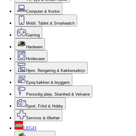
Computer & Kontor
Mobil, Tablet & Smartwatch
Gaming
Hardware
Hvidevarer
Hjem, Rengøring & Køkkenudstyr
Epoq køkken & bryggers
Personlig pleje, Skønhed & Velvære
Sport, Fritid & Hobby
Services & tilbehør
LEGO