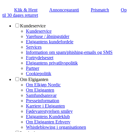
Klik & Hent
Annoncegaranti
Prismatch
Op
til 30 dages returret
Kundeservice
Kundeservice
Varehuse / åbningstider
Elgigantens kundefordele
Services
Information om spam/phishing-emails og SMS
Fortrydelsesret
Elgigantens privatlivspolitik
Partner
Cookiepolitik
Om Elgiganten
Om Elkjøp Nordic
Om Elgiganten
Samfundsansvar
Presseinformation
Karriere i Elgiganten
Fødevarestyrelsen smiley
Elgigantens Kundeklub
Om Elgiganten Erhverv
Whistleblowing i organisationen