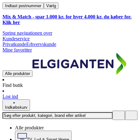
Indtast postnummer
Vælg
Mix & Match - spar 1.000 kr. for hver 4.000 kr. du køber for.
Klik
her
Spring navigationen over
Kundeservice
Privatkunde
Erhvervskunde
Mine favoritter
Alle produkter
Find butik
Log ind
Indkøbskurv
Alle produkter
TV, Lyd & Smart Home