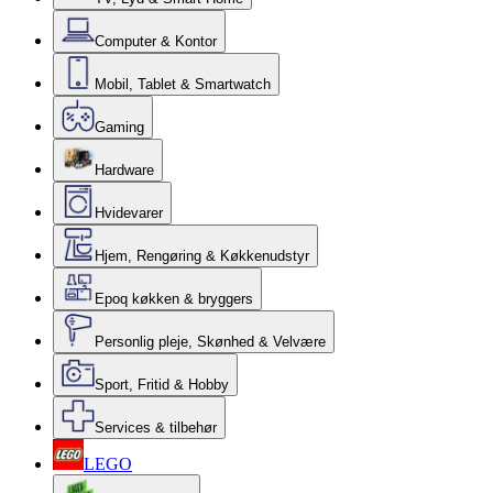
Computer & Kontor
Mobil, Tablet & Smartwatch
Gaming
Hardware
Hvidevarer
Hjem, Rengøring & Køkkenudstyr
Epoq køkken & bryggers
Personlig pleje, Skønhed & Velvære
Sport, Fritid & Hobby
Services & tilbehør
LEGO