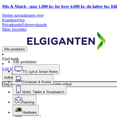
Mix & Match - spar 1.000 kr. for hver 4.000 kr. du køber for. Kl
Spring navigationen over
Kundeservice
Privatkunde
Erhvervskunde
Mine favoritter
Alle produkter
Find butik
Alle produkter
Log ind
TV, Lyd & Smart Home
Indkøbskurv
Computer & Kontor
Mobil, Tablet & Smartwatch
Gaming
Hardware