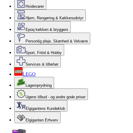
Hvidevarer
Hjem, Rengøring & Køkkenudstyr
Epoq køkken & bryggers
Personlig pleje, Skønhed & Velvære
Sport, Fritid & Hobby
Services & tilbehør
LEGO
Lageroprydning
Ugens tilbud - og andre gode priser
Elgigantens Kundeklub
Elgiganten Erhverv