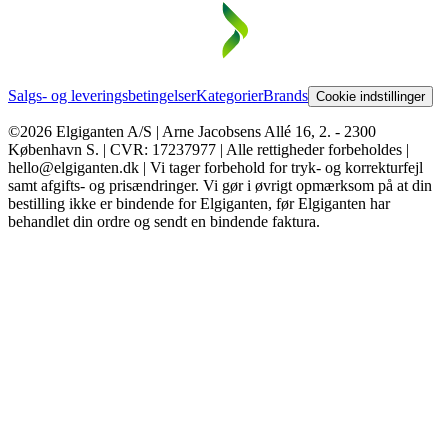
Salgs- og leveringsbetingelser
Kategorier
Brands
Cookie indstillinger
©2026 Elgiganten A/S | Arne Jacobsens Allé 16, 2. - 2300
København S. | CVR: 17237977 | Alle rettigheder forbeholdes |
hello@elgiganten.dk | Vi tager forbehold for tryk- og korrekturfejl
samt afgifts- og prisændringer. Vi gør i øvrigt opmærksom på at din
bestilling ikke er bindende for Elgiganten, før Elgiganten har
behandlet din ordre og sendt en bindende faktura.