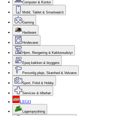
Computer & Kontor
Mobil, Tablet & Smartwatch
Gaming
Hardware
Hvidevarer
Hjem, Rengøring & Køkkenudstyr
Epoq køkken & bryggers
Personlig pleje, Skønhed & Velvære
Sport, Fritid & Hobby
Services & tilbehør
LEGO
Lageroprydning