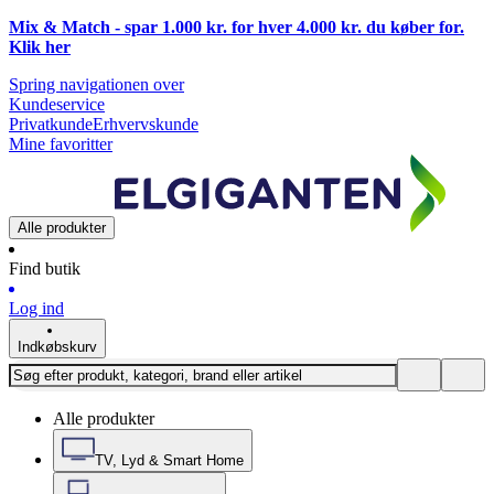
Mix & Match - spar 1.000 kr. for hver 4.000 kr. du køber for.
Klik
her
Spring navigationen over
Kundeservice
Privatkunde
Erhvervskunde
Mine favoritter
Alle produkter
Find butik
Log ind
Indkøbskurv
Alle produkter
TV, Lyd & Smart Home