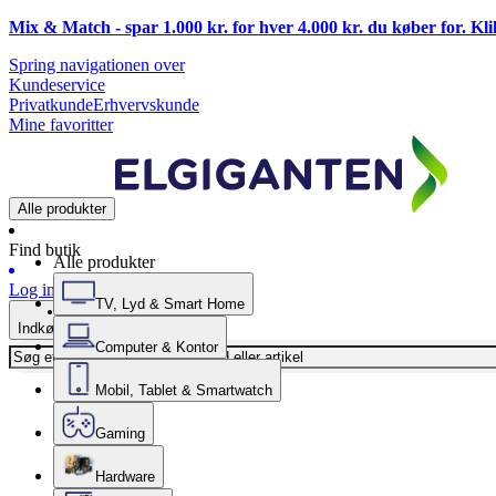
Mix & Match - spar 1.000 kr. for hver 4.000 kr. du køber for. Kl
Spring navigationen over
Kundeservice
Privatkunde
Erhvervskunde
Mine favoritter
Alle produkter
Find butik
Alle produkter
Log ind
TV, Lyd & Smart Home
Indkøbskurv
Computer & Kontor
Mobil, Tablet & Smartwatch
Gaming
Hardware