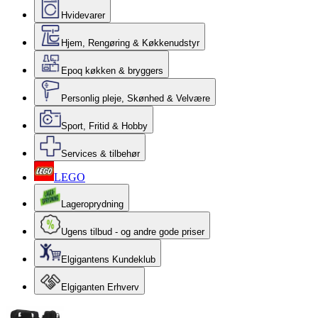
Hvidevarer
Hjem, Rengøring & Køkkenudstyr
Epoq køkken & bryggers
Personlig pleje, Skønhed & Velvære
Sport, Fritid & Hobby
Services & tilbehør
LEGO
Lageroprydning
Ugens tilbud - og andre gode priser
Elgigantens Kundeklub
Elgiganten Erhverv