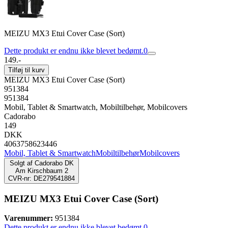
MEIZU MX3 Etui Cover Case (Sort)
Dette produkt er endnu ikke blevet bedømt.
0
149.-
Tilføj til kurv
MEIZU MX3 Etui Cover Case (Sort)
951384
951384
Mobil, Tablet & Smartwatch, Mobiltilbehør, Mobilcovers
Cadorabo
149
DKK
4063758623446
Mobil, Tablet & Smartwatch
Mobiltilbehør
Mobilcovers
Solgt af
Cadorabo DK
Am Kirschbaum 2
CVR-nr: DE279541884
MEIZU MX3 Etui Cover Case (Sort)
Varenummer:
951384
Dette produkt er endnu ikke blevet bedømt.
0