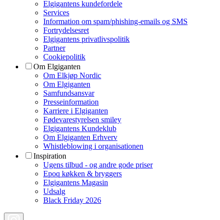
Elgigantens kundefordele
Services
Information om spam/phishing-emails og SMS
Fortrydelsesret
Elgigantens privatlivspolitik
Partner
Cookiepolitik
Om Elgiganten
Om Elkjøp Nordic
Om Elgiganten
Samfundsansvar
Presseinformation
Karriere i Elgiganten
Fødevarestyrelsen smiley
Elgigantens Kundeklub
Om Elgiganten Erhverv
Whistleblowing i organisationen
Inspiration
Ugens tilbud - og andre gode priser
Epoq køkken & bryggers
Elgigantens Magasin
Udsalg
Black Friday 2026