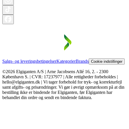
Salgs- og leveringsbetingelser
Kategorier
Brands
Cookie indstillinger
©2026 Elgiganten A/S | Arne Jacobsens Allé 16, 2. - 2300
København S. | CVR: 17237977 | Alle rettigheder forbeholdes |
hello@elgiganten.dk | Vi tager forbehold for tryk- og korrekturfejl
samt afgifts- og prisændringer. Vi gør i øvrigt opmærksom på at din
bestilling ikke er bindende for Elgiganten, før Elgiganten har
behandlet din ordre og sendt en bindende faktura.