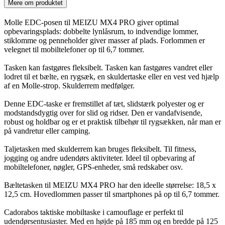
Mere om produktet
Molle EDC-posen til MEIZU MX4 PRO giver optimal
opbevaringsplads: dobbelte lynlåsrum, to indvendige lommer,
stiklomme og penneholder giver masser af plads. Forlommen er
velegnet til mobiltelefoner op til 6,7 tommer.
Tasken kan fastgøres fleksibelt. Tasken kan fastgøres vandret eller
lodret til et bælte, en rygsæk, en skuldertaske eller en vest ved hjælp
af en Molle-strop. Skulderrem medfølger.
Denne EDC-taske er fremstillet af tæt, slidstærk polyester og er
modstandsdygtig over for slid og ridser. Den er vandafvisende,
robust og holdbar og er et praktisk tilbehør til rygsækken, når man er
på vandretur eller camping.
Taljetasken med skulderrem kan bruges fleksibelt. Til fitness,
jogging og andre udendørs aktiviteter. Ideel til opbevaring af
mobiltelefoner, nøgler, GPS-enheder, små redskaber osv.
Bæltetasken til MEIZU MX4 PRO har den ideelle størrelse: 18,5 x
12,5 cm. Hovedlommen passer til smartphones på op til 6,7 tommer.
Cadorabos taktiske mobiltaske i camouflage er perfekt til
udendørsentusiaster. Med en højde på 185 mm og en bredde på 125