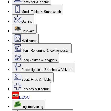
Computer & Kontor
Mobil, Tablet & Smartwatch
Gaming
Hardware
Hvidevarer
Hjem, Rengøring & Køkkenudstyr
Epoq køkken & bryggers
Personlig pleje, Skønhed & Velvære
Sport, Fritid & Hobby
Services & tilbehør
LEGO
Lageroprydning