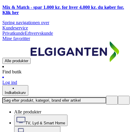
Mix & Match - spar 1.000 kr. for hver 4.000 kr. du køber for.
Klik
her
Spring navigationen over
Kundeservice
Privatkunde
Erhvervskunde
Mine favoritter
Alle produkter
Find butik
Log ind
Indkøbskurv
Alle produkter
TV, Lyd & Smart Home