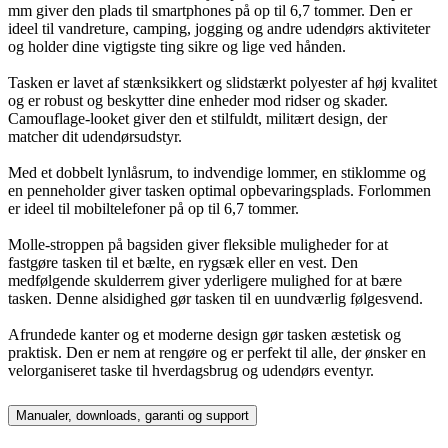
mm giver den plads til smartphones på op til 6,7 tommer. Den er
ideel til vandreture, camping, jogging og andre udendørs aktiviteter
og holder dine vigtigste ting sikre og lige ved hånden.
Tasken er lavet af stænksikkert og slidstærkt polyester af høj kvalitet
og er robust og beskytter dine enheder mod ridser og skader.
Camouflage-looket giver den et stilfuldt, militært design, der
matcher dit udendørsudstyr.
Med et dobbelt lynlåsrum, to indvendige lommer, en stiklomme og
en penneholder giver tasken optimal opbevaringsplads. Forlommen
er ideel til mobiltelefoner på op til 6,7 tommer.
Molle-stroppen på bagsiden giver fleksible muligheder for at
fastgøre tasken til et bælte, en rygsæk eller en vest. Den
medfølgende skulderrem giver yderligere mulighed for at bære
tasken. Denne alsidighed gør tasken til en uundværlig følgesvend.
Afrundede kanter og et moderne design gør tasken æstetisk og
praktisk. Den er nem at rengøre og er perfekt til alle, der ønsker en
velorganiseret taske til hverdagsbrug og udendørs eventyr.
Manualer, downloads, garanti og support