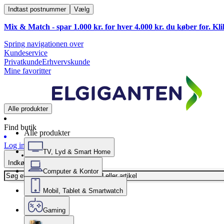
Indtast postnummer
Vælg
Mix & Match - spar 1.000 kr. for hver 4.000 kr. du køber for. Kl
Spring navigationen over
Kundeservice
Privatkunde
Erhvervskunde
Mine favoritter
Alle produkter
Find butik
Alle produkter
Log ind
TV, Lyd & Smart Home
Indkøbskurv
Computer & Kontor
Mobil, Tablet & Smartwatch
Gaming