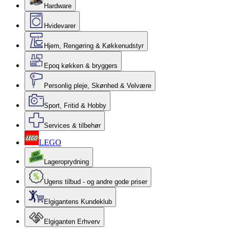
Hardware
Hvidevarer
Hjem, Rengøring & Køkkenudstyr
Epoq køkken & bryggers
Personlig pleje, Skønhed & Velvære
Sport, Fritid & Hobby
Services & tilbehør
LEGO
Lageroprydning
Ugens tilbud - og andre gode priser
Elgigantens Kundeklub
Elgiganten Erhverv