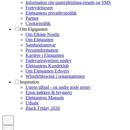
Information om spam/phishing-emails og SMS
Fortrydelsesret
Elgigantens privatlivspolitik
Partner
Cookiepolitik
Om Elgiganten
Om Elkjøp Nordic
Om Elgiganten
Samfundsansvar
Presseinformation
Karriere i Elgiganten
Fødevarestyrelsen smiley
Elgigantens Kundeklub
Om Elgiganten Erhverv
Whistleblowing i organisationen
Inspiration
Ugens tilbud - og andre gode priser
Epoq køkken & bryggers
Elgigantens Magasin
Udsalg
Black Friday 2026