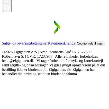
Salgs- og leveringsbetingelser
Kategorier
Brands
Cookie indstillinger
©2026 Elgiganten A/S | Arne Jacobsens Allé 16, 2. - 2300
København S. | CVR: 17237977 | Alle rettigheder forbeholdes |
hello@elgiganten.dk | Vi tager forbehold for tryk- og korrekturfejl
samt afgifts- og prisændringer. Vi gør i øvrigt opmærksom på at din
bestilling ikke er bindende for Elgiganten, før Elgiganten har
behandlet din ordre og sendt en bindende faktura.