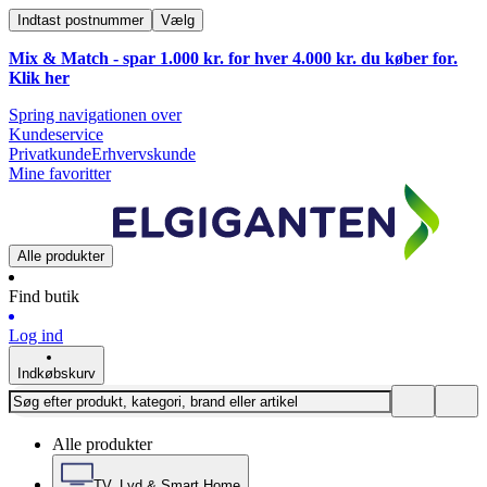
Indtast postnummer
Vælg
Mix & Match - spar 1.000 kr. for hver 4.000 kr. du køber for.
Klik
her
Spring navigationen over
Kundeservice
Privatkunde
Erhvervskunde
Mine favoritter
Alle produkter
Find butik
Log ind
Indkøbskurv
Alle produkter
TV, Lyd & Smart Home