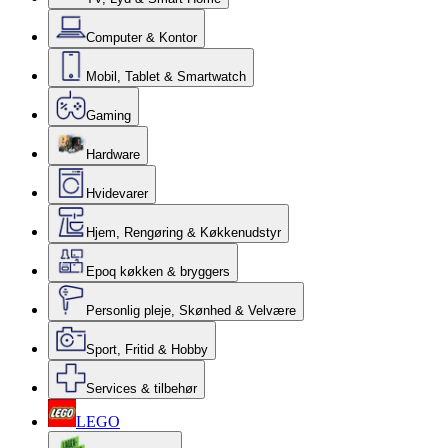
Computer & Kontor
Mobil, Tablet & Smartwatch
Gaming
Hardware
Hvidevarer
Hjem, Rengøring & Køkkenudstyr
Epoq køkken & bryggers
Personlig pleje, Skønhed & Velvære
Sport, Fritid & Hobby
Services & tilbehør
LEGO