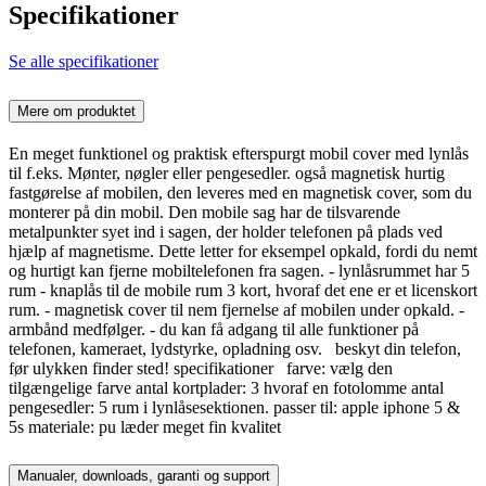
Specifikationer
Se alle specifikationer
Mere om produktet
En meget funktionel og praktisk efterspurgt mobil cover med lynlås
til f.eks. Mønter, nøgler eller pengesedler. også magnetisk hurtig
fastgørelse af mobilen, den leveres med en magnetisk cover, som du
monterer på din mobil. Den mobile sag har de tilsvarende
metalpunkter syet ind i sagen, der holder telefonen på plads ved
hjælp af magnetisme. Dette letter for eksempel opkald, fordi du nemt
og hurtigt kan fjerne mobiltelefonen fra sagen. - lynlåsrummet har 5
rum - knaplås til de mobile rum 3 kort, hvoraf det ene er et licenskort
rum. - magnetisk cover til nem fjernelse af mobilen under opkald. -
armbånd medfølger. - du kan få adgang til alle funktioner på
telefonen, kameraet, lydstyrke, opladning osv. beskyt din telefon,
før ulykken finder sted! specifikationer farve: vælg den
tilgængelige farve antal kortplader: 3 hvoraf en fotolomme antal
pengesedler: 5 rum i lynlåsesektionen. passer til: apple iphone 5 &
5s materiale: pu læder meget fin kvalitet
Manualer, downloads, garanti og support