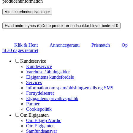
producentinformation
Vis sikkerhedsoplysninger
Hvad andre synes (0)
Dette produkt er endnu ikke blevet bedømt.
0
Klik & Hent
Annoncegaranti
Prismatch
Op
til 30 dages returret
Kundeservice
Kundeservice
Varehuse / åbningstider
Elgigantens kundefordele
Services
Information om spam/phishing-emails og SMS
Fortrydelsesret
Elgigantens privatlivspolitik
Partner
Cookiepolitik
Om Elgiganten
Om Elkjøp Nordic
Om Elgiganten
Samfundsansvar