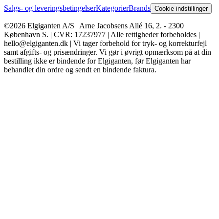
Salgs- og leveringsbetingelser
Kategorier
Brands
Cookie indstillinger
©2026 Elgiganten A/S | Arne Jacobsens Allé 16, 2. - 2300
København S. | CVR: 17237977 | Alle rettigheder forbeholdes |
hello@elgiganten.dk | Vi tager forbehold for tryk- og korrekturfejl
samt afgifts- og prisændringer. Vi gør i øvrigt opmærksom på at din
bestilling ikke er bindende for Elgiganten, før Elgiganten har
behandlet din ordre og sendt en bindende faktura.