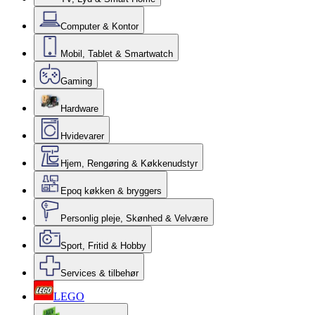
Computer & Kontor
Mobil, Tablet & Smartwatch
Gaming
Hardware
Hvidevarer
Hjem, Rengøring & Køkkenudstyr
Epoq køkken & bryggers
Personlig pleje, Skønhed & Velvære
Sport, Fritid & Hobby
Services & tilbehør
LEGO