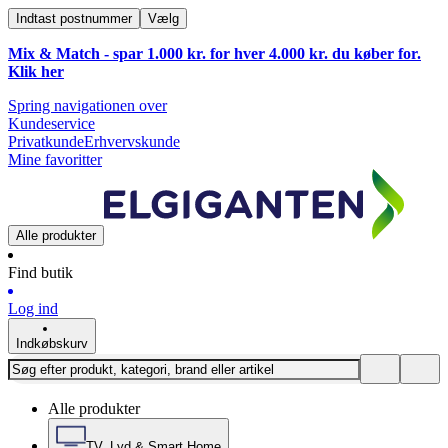
Indtast postnummer
Vælg
Mix & Match - spar 1.000 kr. for hver 4.000 kr. du køber for.
Klik
her
Spring navigationen over
Kundeservice
Privatkunde
Erhvervskunde
Mine favoritter
Alle produkter
Find butik
Log ind
Indkøbskurv
Alle produkter
TV, Lyd & Smart Home