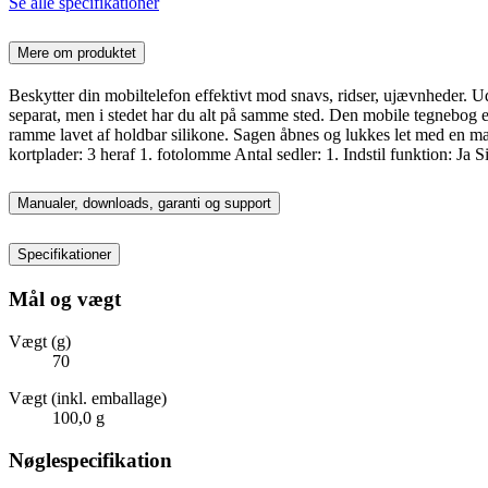
Se alle specifikationer
Mere om produktet
Beskytter din mobiltelefon effektivt mod snavs, ridser, ujævnheder. Ud
separat, men i stedet har du alt på samme sted. Den mobile tegnebog er
ramme lavet af holdbar silikone. Sagen åbnes og lukkes let med en magnet
kortplader: 3 heraf 1. fotolomme Antal sedler: 1. Indstil funktion: 
Manualer, downloads, garanti og support
Specifikationer
Mål og vægt
Vægt (g)
70
Vægt (inkl. emballage)
100,0 g
Nøglespecifikation