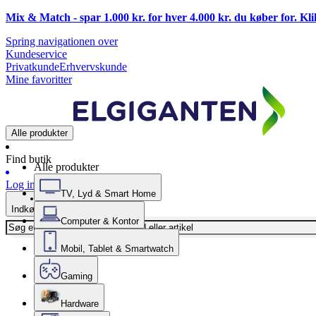
Mix & Match - spar 1.000 kr. for hver 4.000 kr. du køber for. Kl
Spring navigationen over
Kundeservice
Privatkunde
Erhvervskunde
Mine favoritter
Alle produkter
Find butik
Alle produkter
Log ind
TV, Lyd & Smart Home
Indkøbskurv
Computer & Kontor
Mobil, Tablet & Smartwatch
Gaming
Hardware