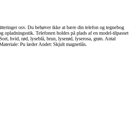
vitteringer osv. Du behøver ikke at bære din telefon og tegnebog
og opladningsstik. Telefonen holdes på plads af en model-tilpasset
ort, hvid, rød, lyseblå, brun, lyserød, lyserosa, grøn. Antal
Materiale: Pu læder Andet: Skjult magnetlås.