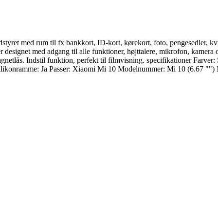
styret med rum til fx bankkort, ID-kort, kørekort, foto, pengesedler, k
 designet med adgang til alle funktioner, højttalere, mikrofon, kamera 
lås. Indstil funktion, perfekt til filmvisning. specifikationer Farver: S
Ja Silikonramme: Ja Passer: Xiaomi Mi 10 Modelnummer: Mi 10 (6.67 "") 