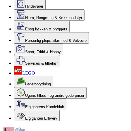
Hvidevarer
Hjem, Rengøring & Køkkenudstyr
Epoq køkken & bryggers
Personlig pleje, Skønhed & Velvære
Sport, Fritid & Hobby
Services & tilbehør
LEGO
Lageroprydning
Ugens tilbud - og andre gode priser
Elgigantens Kundeklub
Elgiganten Erhverv