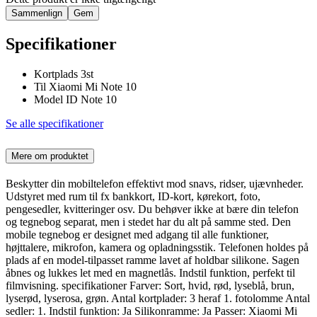
Sammenlign
Gem
Specifikationer
Kortplads 3st
Til Xiaomi Mi Note 10
Model ID Note 10
Se alle specifikationer
Mere om produktet
Beskytter din mobiltelefon effektivt mod snavs, ridser, ujævnheder.
Udstyret med rum til fx bankkort, ID-kort, kørekort, foto,
pengesedler, kvitteringer osv. Du behøver ikke at bære din telefon
og tegnebog separat, men i stedet har du alt på samme sted. Den
mobile tegnebog er designet med adgang til alle funktioner,
højttalere, mikrofon, kamera og opladningsstik. Telefonen holdes på
plads af en model-tilpasset ramme lavet af holdbar silikone. Sagen
åbnes og lukkes let med en magnetlås. Indstil funktion, perfekt til
filmvisning. specifikationer Farver: Sort, hvid, rød, lyseblå, brun,
lyserød, lyserosa, grøn. Antal kortplader: 3 heraf 1. fotolomme Antal
sedler: 1. Indstil funktion: Ja Silikonramme: Ja Passer: Xiaomi Mi