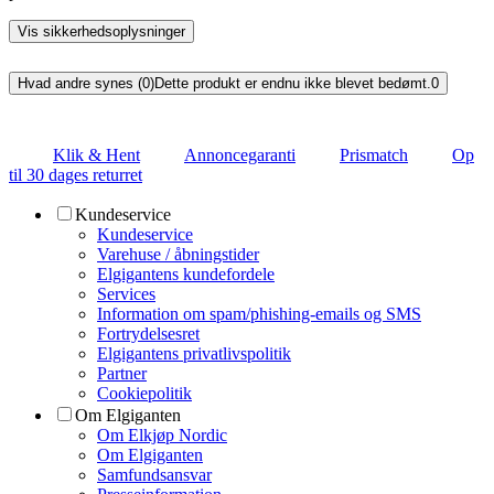
Vis sikkerhedsoplysninger
Hvad andre synes (0)
Dette produkt er endnu ikke blevet bedømt.
0
Klik & Hent
Annoncegaranti
Prismatch
Op
til 30 dages returret
Kundeservice
Kundeservice
Varehuse / åbningstider
Elgigantens kundefordele
Services
Information om spam/phishing-emails og SMS
Fortrydelsesret
Elgigantens privatlivspolitik
Partner
Cookiepolitik
Om Elgiganten
Om Elkjøp Nordic
Om Elgiganten
Samfundsansvar