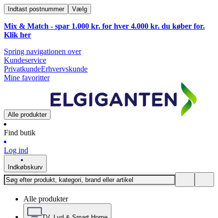
Indtast postnummer
Vælg
Mix & Match - spar 1.000 kr. for hver 4.000 kr. du køber for.
Klik
her
Spring navigationen over
Kundeservice
Privatkunde
Erhvervskunde
Mine favoritter
Alle produkter
Find butik
Log ind
Indkøbskurv
Alle produkter
TV, Lyd & Smart Home