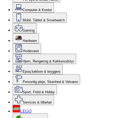
Computer & Kontor
Mobil, Tablet & Smartwatch
Gaming
Hardware
Hvidevarer
Hjem, Rengøring & Køkkenudstyr
Epoq køkken & bryggers
Personlig pleje, Skønhed & Velvære
Sport, Fritid & Hobby
Services & tilbehør
LEGO