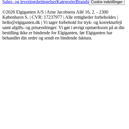
Salgs- og leveringsbetingelser
Kategorier
Brands
Cookie indstillinger
©2026 Elgiganten A/S | Arne Jacobsens Allé 16, 2. - 2300
København S. | CVR: 17237977 | Alle rettigheder forbeholdes |
hello@elgiganten.dk | Vi tager forbehold for tryk- og korrekturfejl
samt afgifts- og prisændringer. Vi gør i øvrigt opmærksom på at din
bestilling ikke er bindende for Elgiganten, før Elgiganten har
behandlet din ordre og sendt en bindende faktura.