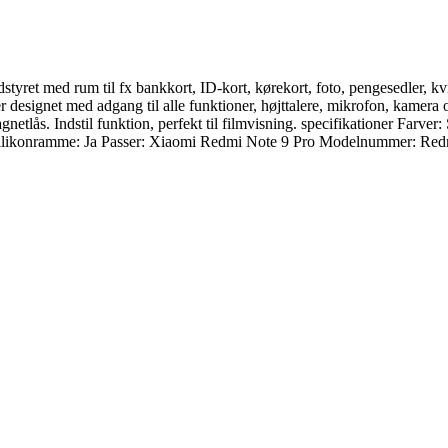
styret med rum til fx bankkort, ID-kort, kørekort, foto, pengesedler, k
 designet med adgang til alle funktioner, højttalere, mikrofon, kamera 
lås. Indstil funktion, perfekt til filmvisning. specifikationer Farver: S
 Ja Silikonramme: Ja Passer: Xiaomi Redmi Note 9 Pro Modelnummer: Red