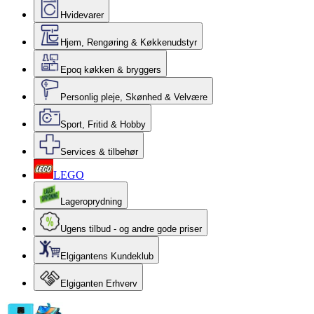
Hvidevarer
Hjem, Rengøring & Køkkenudstyr
Epoq køkken & bryggers
Personlig pleje, Skønhed & Velvære
Sport, Fritid & Hobby
Services & tilbehør
LEGO
Lageroprydning
Ugens tilbud - og andre gode priser
Elgigantens Kundeklub
Elgiganten Erhverv