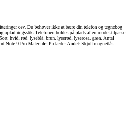
vitteringer osv. Du behøver ikke at bære din telefon og tegnebog
og opladningsstik. Telefonen holdes på plads af en model-tilpasset
ort, hvid, rød, lyseblå, brun, lyserød, lyserosa, grøn. Antal
mi Note 9 Pro Materiale: Pu læder Andet: Skjult magnetlås.