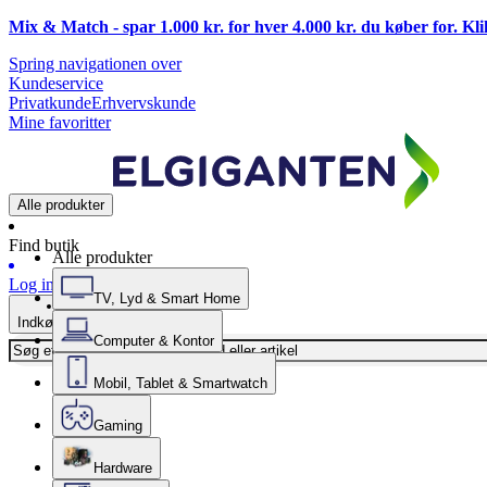
Mix & Match - spar 1.000 kr. for hver 4.000 kr. du køber for. Kl
Spring navigationen over
Kundeservice
Privatkunde
Erhvervskunde
Mine favoritter
Alle produkter
Find butik
Alle produkter
Log ind
TV, Lyd & Smart Home
Indkøbskurv
Computer & Kontor
Mobil, Tablet & Smartwatch
Gaming
Hardware