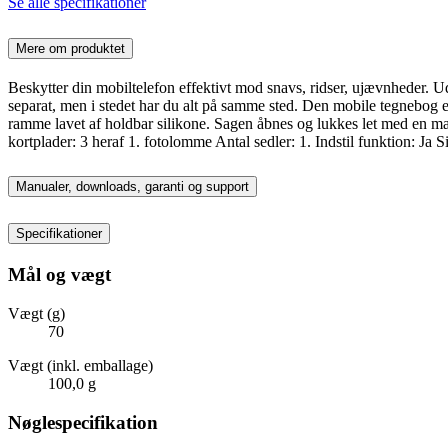
Se alle specifikationer
Mere om produktet
Beskytter din mobiltelefon effektivt mod snavs, ridser, ujævnheder. Ud
separat, men i stedet har du alt på samme sted. Den mobile tegnebog er
ramme lavet af holdbar silikone. Sagen åbnes og lukkes let med en magnet
kortplader: 3 heraf 1. fotolomme Antal sedler: 1. Indstil funktion:
Manualer, downloads, garanti og support
Specifikationer
Mål og vægt
Vægt (g)
70
Vægt (inkl. emballage)
100,0 g
Nøglespecifikation