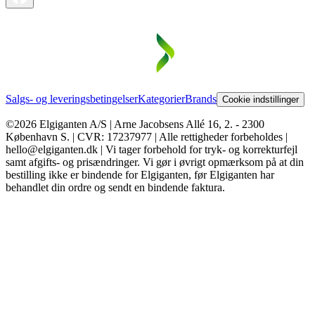
Salgs- og leveringsbetingelser
Kategorier
Brands
Cookie indstillinger
©2026 Elgiganten A/S | Arne Jacobsens Allé 16, 2. - 2300
København S. | CVR: 17237977 | Alle rettigheder forbeholdes |
hello@elgiganten.dk | Vi tager forbehold for tryk- og korrekturfejl
samt afgifts- og prisændringer. Vi gør i øvrigt opmærksom på at din
bestilling ikke er bindende for Elgiganten, før Elgiganten har
behandlet din ordre og sendt en bindende faktura.