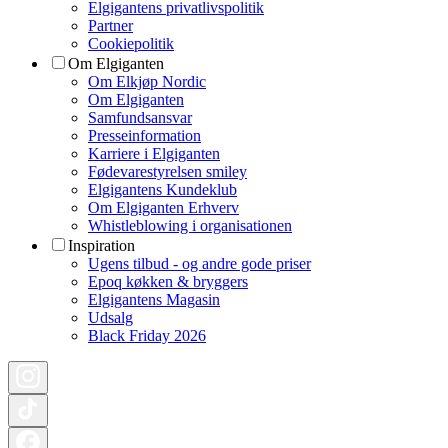
Elgigantens privatlivspolitik
Partner
Cookiepolitik
Om Elgiganten
Om Elkjøp Nordic
Om Elgiganten
Samfundsansvar
Presseinformation
Karriere i Elgiganten
Fødevarestyrelsen smiley
Elgigantens Kundeklub
Om Elgiganten Erhverv
Whistleblowing i organisationen
Inspiration
Ugens tilbud - og andre gode priser
Epoq køkken & bryggers
Elgigantens Magasin
Udsalg
Black Friday 2026