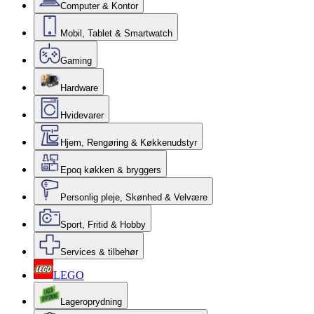
Computer & Kontor
Mobil, Tablet & Smartwatch
Gaming
Hardware
Hvidevarer
Hjem, Rengøring & Køkkenudstyr
Epoq køkken & bryggers
Personlig pleje, Skønhed & Velvære
Sport, Fritid & Hobby
Services & tilbehør
LEGO
Lageroprydning