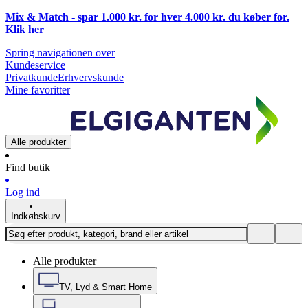
Mix & Match - spar 1.000 kr. for hver 4.000 kr. du køber for.
Klik
her
Spring navigationen over
Kundeservice
Privatkunde
Erhvervskunde
Mine favoritter
Alle produkter
Find butik
Log ind
Indkøbskurv
Alle produkter
TV, Lyd & Smart Home