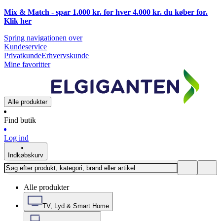
Mix & Match - spar 1.000 kr. for hver 4.000 kr. du køber for.
Klik
her
Spring navigationen over
Kundeservice
Privatkunde
Erhvervskunde
Mine favoritter
Alle produkter
Find butik
Log ind
Indkøbskurv
Alle produkter
TV, Lyd & Smart Home