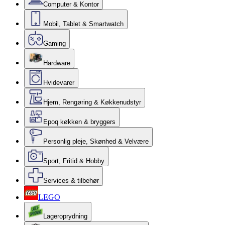
Computer & Kontor
Mobil, Tablet & Smartwatch
Gaming
Hardware
Hvidevarer
Hjem, Rengøring & Køkkenudstyr
Epoq køkken & bryggers
Personlig pleje, Skønhed & Velvære
Sport, Fritid & Hobby
Services & tilbehør
LEGO
Lageroprydning