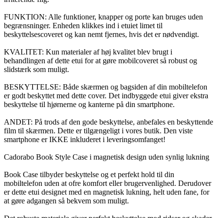
FUNKTION: Alle funktioner, knapper og porte kan bruges uden
begrænsninger. Enheden klikkes ind i etuiet limet til
beskyttelsescoveret og kan nemt fjernes, hvis det er nødvendigt.
KVALITET: Kun materialer af høj kvalitet blev brugt i
behandlingen af dette etui for at gøre mobilcoveret så robust og
slidstærk som muligt.
BESKYTTELSE: Både skærmen og bagsiden af din mobiltelefon
er godt beskyttet med dette cover. Det indbyggede etui giver ekstra
beskyttelse til hjørnerne og kanterne på din smartphone.
ANDET: På trods af den gode beskyttelse, anbefales en beskyttende
film til skærmen. Dette er tilgængeligt i vores butik. Den viste
smartphone er IKKE inkluderet i leveringsomfanget!
Cadorabo Book Style Case i magnetisk design uden synlig lukning
Book Case tilbyder beskyttelse og et perfekt hold til din
mobiltelefon uden at ofre komfort eller brugervenlighed. Derudover
er dette etui designet med en magnetisk lukning, helt uden fane, for
at gøre adgangen så bekvem som muligt.