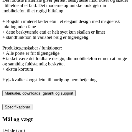
Det robuste materiale giver perfekt beskyttelse mod ridser og skader
i tilfælde af et fald. Det moderne og unikke look gør din
mobiltelefon til et rigtigt blikfang.
+ Bogstil i imiteret læder etui i et elegant design med magnetisk
lukning uden fane
+ dette beskyttende etui er helt syet kun skallen er limet
+ standfunktion til variabel brug er tilgængelig
Produktegenskaber / funktioner:
+ Alle porte er frit tilgængelige
+ takket være det foldbare design, din mobiltelefon er nem at bruge
og samtidig fuldstændig beskyttet
+ ekstra kortrum
Høj- kvalitetsbogstiletui til hurtig og nem betjening
Manualer, downloads, garanti og support
Specifikationer
Mål og vægt
Dybde (cm)