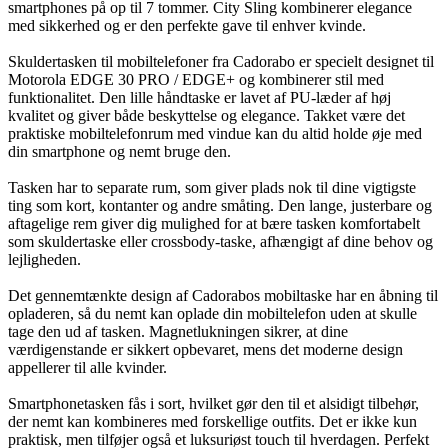
smartphones på op til 7 tommer. City Sling kombinerer elegance
med sikkerhed og er den perfekte gave til enhver kvinde.
Skuldertasken til mobiltelefoner fra Cadorabo er specielt designet til
Motorola EDGE 30 PRO / EDGE+ og kombinerer stil med
funktionalitet. Den lille håndtaske er lavet af PU-læder af høj
kvalitet og giver både beskyttelse og elegance. Takket være det
praktiske mobiltelefonrum med vindue kan du altid holde øje med
din smartphone og nemt bruge den.
Tasken har to separate rum, som giver plads nok til dine vigtigste
ting som kort, kontanter og andre småting. Den lange, justerbare og
aftagelige rem giver dig mulighed for at bære tasken komfortabelt
som skuldertaske eller crossbody-taske, afhængigt af dine behov og
lejligheden.
Det gennemtænkte design af Cadorabos mobiltaske har en åbning til
opladeren, så du nemt kan oplade din mobiltelefon uden at skulle
tage den ud af tasken. Magnetlukningen sikrer, at dine
værdigenstande er sikkert opbevaret, mens det moderne design
appellerer til alle kvinder.
Smartphonetasken fås i sort, hvilket gør den til et alsidigt tilbehør,
der nemt kan kombineres med forskellige outfits. Det er ikke kun
praktisk, men tilføjer også et luksuriøst touch til hverdagen. Perfekt