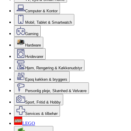
Computer & Kontor
Mobil, Tablet & Smartwatch
Gaming
Hardware
Hvidevarer
Hjem, Rengøring & Køkkenudstyr
Epoq køkken & bryggers
Personlig pleje, Skønhed & Velvære
Sport, Fritid & Hobby
Services & tilbehør
LEGO