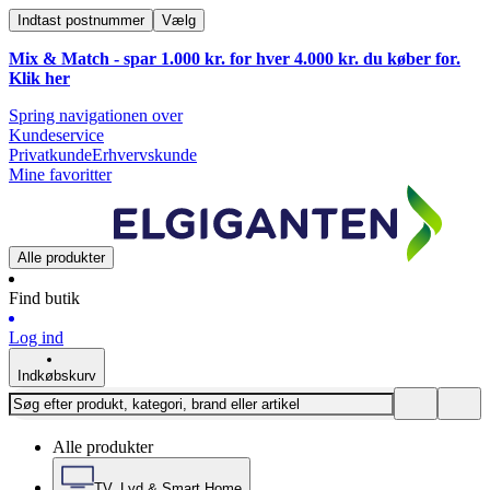
Indtast postnummer
Vælg
Mix & Match - spar 1.000 kr. for hver 4.000 kr. du køber for.
Klik
her
Spring navigationen over
Kundeservice
Privatkunde
Erhvervskunde
Mine favoritter
Alle produkter
Find butik
Log ind
Indkøbskurv
Alle produkter
TV, Lyd & Smart Home