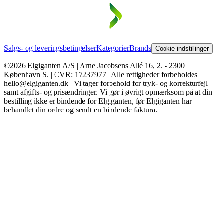
Salgs- og leveringsbetingelser
Kategorier
Brands
Cookie indstillinger
©2026 Elgiganten A/S | Arne Jacobsens Allé 16, 2. - 2300
København S. | CVR: 17237977 | Alle rettigheder forbeholdes |
hello@elgiganten.dk | Vi tager forbehold for tryk- og korrekturfejl
samt afgifts- og prisændringer. Vi gør i øvrigt opmærksom på at din
bestilling ikke er bindende for Elgiganten, før Elgiganten har
behandlet din ordre og sendt en bindende faktura.