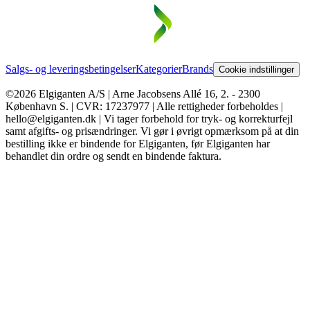
Salgs- og leveringsbetingelser
Kategorier
Brands
Cookie indstillinger
©2026 Elgiganten A/S | Arne Jacobsens Allé 16, 2. - 2300
København S. | CVR: 17237977 | Alle rettigheder forbeholdes |
hello@elgiganten.dk | Vi tager forbehold for tryk- og korrekturfejl
samt afgifts- og prisændringer. Vi gør i øvrigt opmærksom på at din
bestilling ikke er bindende for Elgiganten, før Elgiganten har
behandlet din ordre og sendt en bindende faktura.