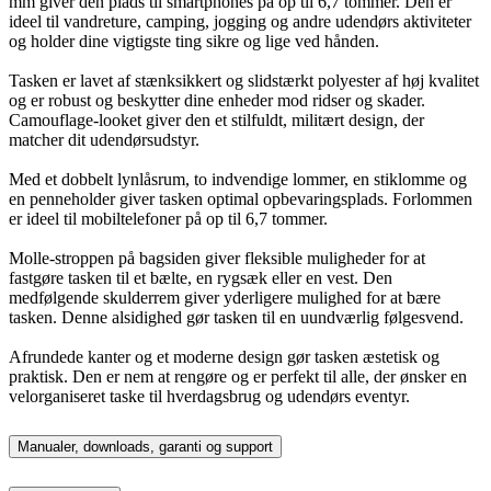
mm giver den plads til smartphones på op til 6,7 tommer. Den er
ideel til vandreture, camping, jogging og andre udendørs aktiviteter
og holder dine vigtigste ting sikre og lige ved hånden.
Tasken er lavet af stænksikkert og slidstærkt polyester af høj kvalitet
og er robust og beskytter dine enheder mod ridser og skader.
Camouflage-looket giver den et stilfuldt, militært design, der
matcher dit udendørsudstyr.
Med et dobbelt lynlåsrum, to indvendige lommer, en stiklomme og
en penneholder giver tasken optimal opbevaringsplads. Forlommen
er ideel til mobiltelefoner på op til 6,7 tommer.
Molle-stroppen på bagsiden giver fleksible muligheder for at
fastgøre tasken til et bælte, en rygsæk eller en vest. Den
medfølgende skulderrem giver yderligere mulighed for at bære
tasken. Denne alsidighed gør tasken til en uundværlig følgesvend.
Afrundede kanter og et moderne design gør tasken æstetisk og
praktisk. Den er nem at rengøre og er perfekt til alle, der ønsker en
velorganiseret taske til hverdagsbrug og udendørs eventyr.
Manualer, downloads, garanti og support