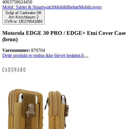
4063758624450
Mobil, Tablet & Smartwatch
Mobiltilbehør
Mobilcovers
Solgt af
Cadorabo DK
Am Kirschbaum 2
CVR-nr: DE279541884
Motorola EDGE 30 PRO / EDGE+ Etui Cover Case
(brun)
Varenummer:
879704
Dette produkt er endnu ikke blevet bedømt.
0