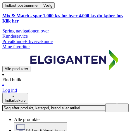
Indtast postnummer
Vælg
Mix & Match - spar 1.000 kr. for hver 4.000 kr. du køber for.
Klik
her
Spring navigationen over
Kundeservice
Privatkunde
Erhvervskunde
Mine favoritter
Alle produkter
Find butik
Log ind
Indkøbskurv
Alle produkter
TV, Lyd & Smart Home