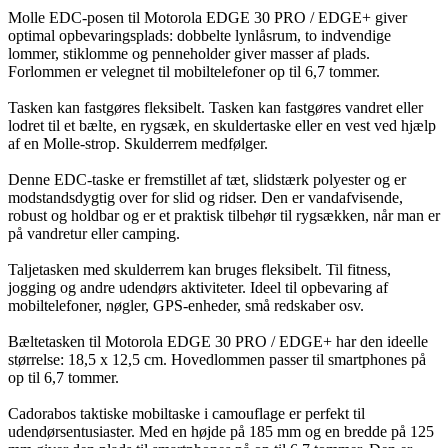
Molle EDC-posen til Motorola EDGE 30 PRO / EDGE+ giver
optimal opbevaringsplads: dobbelte lynlåsrum, to indvendige
lommer, stiklomme og penneholder giver masser af plads.
Forlommen er velegnet til mobiltelefoner op til 6,7 tommer.
Tasken kan fastgøres fleksibelt. Tasken kan fastgøres vandret eller
lodret til et bælte, en rygsæk, en skuldertaske eller en vest ved hjælp
af en Molle-strop. Skulderrem medfølger.
Denne EDC-taske er fremstillet af tæt, slidstærk polyester og er
modstandsdygtig over for slid og ridser. Den er vandafvisende,
robust og holdbar og er et praktisk tilbehør til rygsækken, når man er
på vandretur eller camping.
Taljetasken med skulderrem kan bruges fleksibelt. Til fitness,
jogging og andre udendørs aktiviteter. Ideel til opbevaring af
mobiltelefoner, nøgler, GPS-enheder, små redskaber osv.
Bæltetasken til Motorola EDGE 30 PRO / EDGE+ har den ideelle
størrelse: 18,5 x 12,5 cm. Hovedlommen passer til smartphones på
op til 6,7 tommer.
Cadorabos taktiske mobiltaske i camouflage er perfekt til
udendørsentusiaster. Med en højde på 185 mm og en bredde på 125