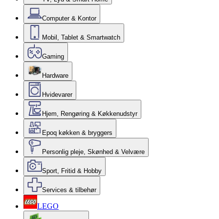
Computer & Kontor
Mobil, Tablet & Smartwatch
Gaming
Hardware
Hvidevarer
Hjem, Rengøring & Køkkenudstyr
Epoq køkken & bryggers
Personlig pleje, Skønhed & Velvære
Sport, Fritid & Hobby
Services & tilbehør
LEGO