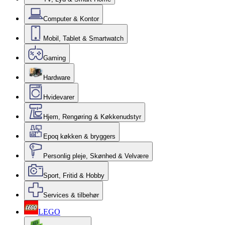
Computer & Kontor
Mobil, Tablet & Smartwatch
Gaming
Hardware
Hvidevarer
Hjem, Rengøring & Køkkenudstyr
Epoq køkken & bryggers
Personlig pleje, Skønhed & Velvære
Sport, Fritid & Hobby
Services & tilbehør
LEGO