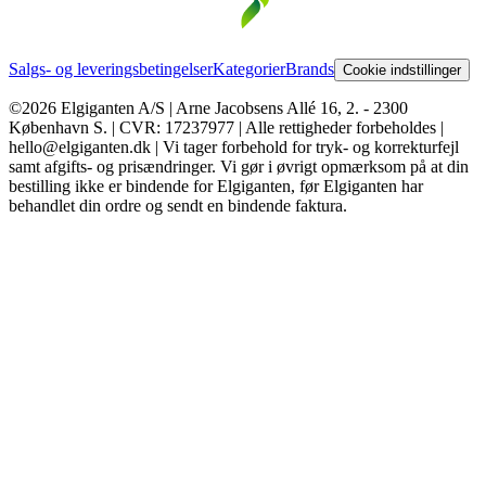
Salgs- og leveringsbetingelser
Kategorier
Brands
Cookie indstillinger
©2026 Elgiganten A/S | Arne Jacobsens Allé 16, 2. - 2300
København S. | CVR: 17237977 | Alle rettigheder forbeholdes |
hello@elgiganten.dk | Vi tager forbehold for tryk- og korrekturfejl
samt afgifts- og prisændringer. Vi gør i øvrigt opmærksom på at din
bestilling ikke er bindende for Elgiganten, før Elgiganten har
behandlet din ordre og sendt en bindende faktura.