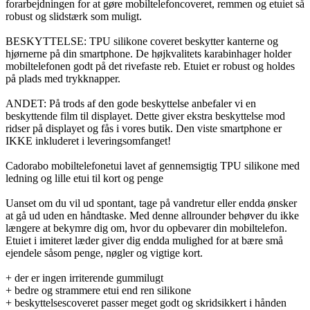
forarbejdningen for at gøre mobiltelefoncoveret, remmen og etuiet så
robust og slidstærk som muligt.
BESKYTTELSE: TPU silikone coveret beskytter kanterne og
hjørnerne på din smartphone. De højkvalitets karabinhager holder
mobiltelefonen godt på det rivefaste reb. Etuiet er robust og holdes
på plads med trykknapper.
ANDET: På trods af den gode beskyttelse anbefaler vi en
beskyttende film til displayet. Dette giver ekstra beskyttelse mod
ridser på displayet og fås i vores butik. Den viste smartphone er
IKKE inkluderet i leveringsomfanget!
Cadorabo mobiltelefonetui lavet af gennemsigtig TPU silikone med
ledning og lille etui til kort og penge
Uanset om du vil ud spontant, tage på vandretur eller endda ønsker
at gå ud uden en håndtaske. Med denne allrounder behøver du ikke
længere at bekymre dig om, hvor du opbevarer din mobiltelefon.
Etuiet i imiteret læder giver dig endda mulighed for at bære små
ejendele såsom penge, nøgler og vigtige kort.
+ der er ingen irriterende gummilugt
+ bedre og strammere etui end ren silikone
+ beskyttelsescoveret passer meget godt og skridsikkert i hånden