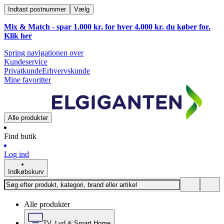
Indtast postnummer
Vælg
Mix & Match - spar 1.000 kr. for hver 4.000 kr. du køber for.
Klik
her
Spring navigationen over
Kundeservice
Privatkunde
Erhvervskunde
Mine favoritter
Alle produkter
Find butik
Log ind
Indkøbskurv
Alle produkter
TV, Lyd & Smart Home