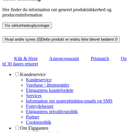
Her finder du information om generel produktsikkerhed og
producentinformation
Vis sikkerhedsoplysninger
Hvad andre synes (0)
Dette produkt er endnu ikke blevet bedømt.
0
Klik & Hent
Annoncegaranti
Prismatch
Op
til 30 dages returret
Kundeservice
Kundeservice
Varehuse / åbningstider
Elgigantens kundefordele
Services
Information om spam/phishing-emails og SMS
Fortrydelsesret
Elgigantens privatlivspolitik
Partner
Cookiepolitik
Om Elgiganten