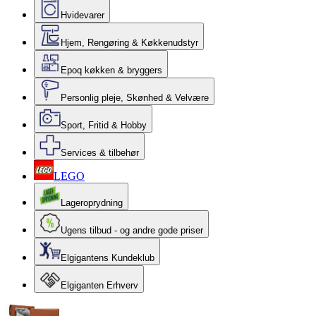
Hvidevarer
Hjem, Rengøring & Køkkenudstyr
Epoq køkken & bryggers
Personlig pleje, Skønhed & Velvære
Sport, Fritid & Hobby
Services & tilbehør
LEGO
Lageroprydning
Ugens tilbud - og andre gode priser
Elgigantens Kundeklub
Elgiganten Erhverv