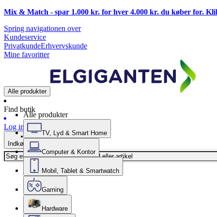
Mix & Match - spar 1.000 kr. for hver 4.000 kr. du køber for. Kl
Spring navigationen over
Kundeservice
Privatkunde
Erhvervskunde
Mine favoritter
Alle produkter
Find butik
Alle produkter
Log ind
TV, Lyd & Smart Home
Indkøbskurv
Computer & Kontor
Mobil, Tablet & Smartwatch
Gaming
Hardware