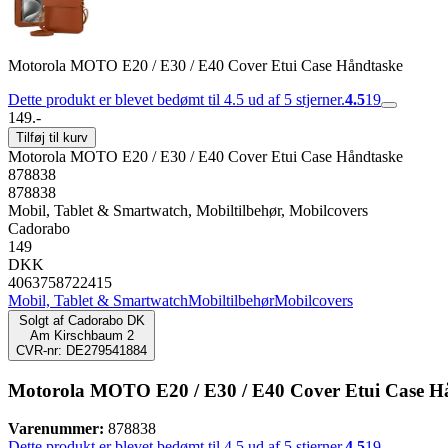
Motorola MOTO E20 / E30 / E40 Cover Etui Case Håndtaske
Dette produkt er blevet bedømt til 4.5 ud af 5 stjerner.
4.5
19
149.-
Tilføj til kurv
Motorola MOTO E20 / E30 / E40 Cover Etui Case Håndtaske
878838
878838
Mobil, Tablet & Smartwatch, Mobiltilbehør, Mobilcovers
Cadorabo
149
DKK
4063758722415
Mobil, Tablet & Smartwatch
Mobiltilbehør
Mobilcovers
Solgt af
Cadorabo DK
Am Kirschbaum 2
CVR-nr: DE279541884
Motorola MOTO E20 / E30 / E40 Cover Etui Case H
Varenummer:
878838
Dette produkt er blevet bedømt til 4.5 ud af 5 stjerner.
4.5
19