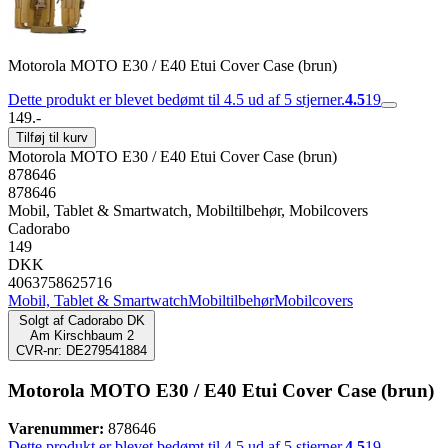
Motorola MOTO E30 / E40 Etui Cover Case (brun)
Dette produkt er blevet bedømt til 4.5 ud af 5 stjerner.
4.5
19
149.-
Tilføj til kurv
Motorola MOTO E30 / E40 Etui Cover Case (brun)
878646
878646
Mobil, Tablet & Smartwatch, Mobiltilbehør, Mobilcovers
Cadorabo
149
DKK
4063758625716
Mobil, Tablet & Smartwatch
Mobiltilbehør
Mobilcovers
Solgt af
Cadorabo DK
Am Kirschbaum 2
CVR-nr: DE279541884
Motorola MOTO E30 / E40 Etui Cover Case (brun)
Varenummer:
878646
Dette produkt er blevet bedømt til 4.5 ud af 5 stjerner.
4.5
19