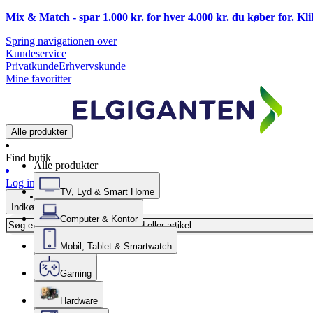
Mix & Match - spar 1.000 kr. for hver 4.000 kr. du køber for. Kl
Spring navigationen over
Kundeservice
Privatkunde
Erhvervskunde
Mine favoritter
Alle produkter
Find butik
Alle produkter
Log ind
TV, Lyd & Smart Home
Indkøbskurv
Computer & Kontor
Mobil, Tablet & Smartwatch
Gaming
Hardware