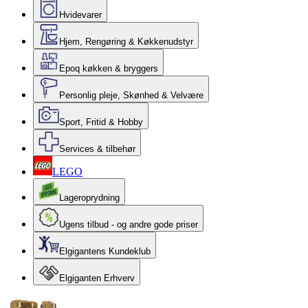
Hvidevarer
Hjem, Rengøring & Køkkenudstyr
Epoq køkken & bryggers
Personlig pleje, Skønhed & Velvære
Sport, Fritid & Hobby
Services & tilbehør
LEGO
Lageroprydning
Ugens tilbud - og andre gode priser
Elgigantens Kundeklub
Elgiganten Erhverv