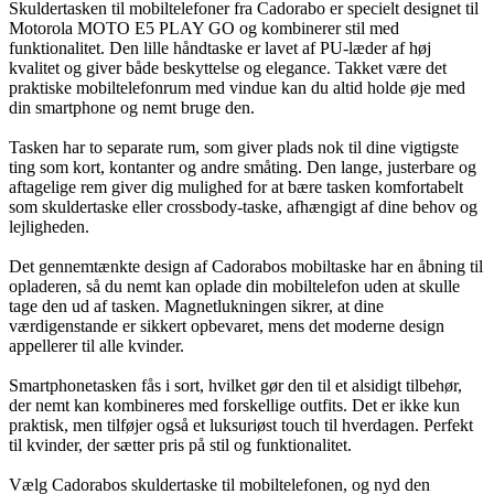
Skuldertasken til mobiltelefoner fra Cadorabo er specielt designet til
Motorola MOTO E5 PLAY GO og kombinerer stil med
funktionalitet. Den lille håndtaske er lavet af PU-læder af høj
kvalitet og giver både beskyttelse og elegance. Takket være det
praktiske mobiltelefonrum med vindue kan du altid holde øje med
din smartphone og nemt bruge den.
Tasken har to separate rum, som giver plads nok til dine vigtigste
ting som kort, kontanter og andre småting. Den lange, justerbare og
aftagelige rem giver dig mulighed for at bære tasken komfortabelt
som skuldertaske eller crossbody-taske, afhængigt af dine behov og
lejligheden.
Det gennemtænkte design af Cadorabos mobiltaske har en åbning til
opladeren, så du nemt kan oplade din mobiltelefon uden at skulle
tage den ud af tasken. Magnetlukningen sikrer, at dine
værdigenstande er sikkert opbevaret, mens det moderne design
appellerer til alle kvinder.
Smartphonetasken fås i sort, hvilket gør den til et alsidigt tilbehør,
der nemt kan kombineres med forskellige outfits. Det er ikke kun
praktisk, men tilføjer også et luksuriøst touch til hverdagen. Perfekt
til kvinder, der sætter pris på stil og funktionalitet.
Vælg Cadorabos skuldertaske til mobiltelefonen, og nyd den