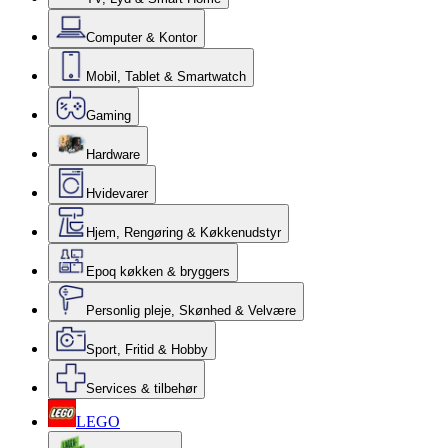
Computer & Kontor
Mobil, Tablet & Smartwatch
Gaming
Hardware
Hvidevarer
Hjem, Rengøring & Køkkenudstyr
Epoq køkken & bryggers
Personlig pleje, Skønhed & Velvære
Sport, Fritid & Hobby
Services & tilbehør
LEGO