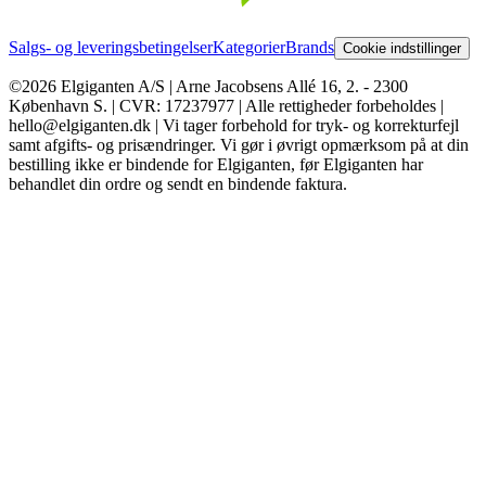
Salgs- og leveringsbetingelser
Kategorier
Brands
Cookie indstillinger
©2026 Elgiganten A/S | Arne Jacobsens Allé 16, 2. - 2300
København S. | CVR: 17237977 | Alle rettigheder forbeholdes |
hello@elgiganten.dk | Vi tager forbehold for tryk- og korrekturfejl
samt afgifts- og prisændringer. Vi gør i øvrigt opmærksom på at din
bestilling ikke er bindende for Elgiganten, før Elgiganten har
behandlet din ordre og sendt en bindende faktura.