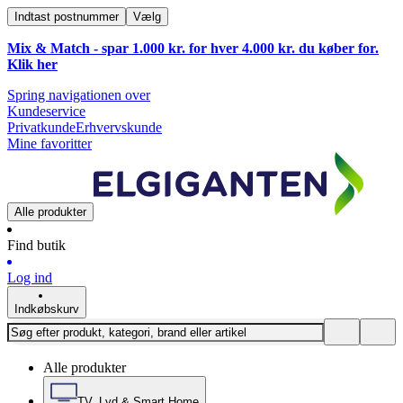
Indtast postnummer
Vælg
Mix & Match - spar 1.000 kr. for hver 4.000 kr. du køber for.
Klik
her
Spring navigationen over
Kundeservice
Privatkunde
Erhvervskunde
Mine favoritter
Alle produkter
Find butik
Log ind
Indkøbskurv
Alle produkter
TV, Lyd & Smart Home