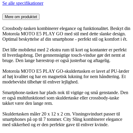
Se alle specifikationer
Mere om produktet
Crossbody-tasken kombinerer elegance og funktionalitet. Beskyt din
Motorola MOTO E5 PLAY GO med stil med dette slanke design.
Optimal beskyttelse af din smartphone - perfekt stil og komfort i ét.
Det lille mobiletui med 2 ekstra rum til kort og kontanter er perfekt
til hverdagsbrug. Det gennemsigtige touch-vindue gør det nemt at
bruge. Den lange bærestrop er også justerbar og aftagelig.
Motorola MOTO E5 PLAY GO-skuldertasken er lavet af PU-læder
af høj kvalitet og har en magnetisk lukning for nem håndtering. Et
modebevidst tilbehør til enhver lejlighed.
Smartphone-tasken har plads nok til vigtige og små genstande. Den
er også multifunktionel som skuldertaske eller crossbody-taske
takket være den lange rem.
Skuldertasken måler 20 x 12 x 2 cm. Visningsvinduet passer til
smartphones på op til 7 tommer. City Sling kombinerer elegance
med sikkerhed og er den perfekte gave til enhver kvinde.