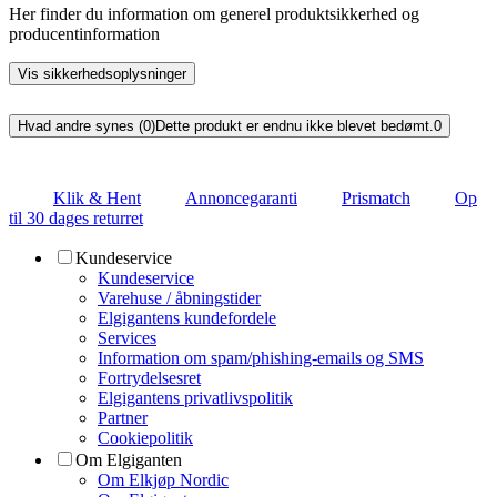
Her finder du information om generel produktsikkerhed og
producentinformation
Vis sikkerhedsoplysninger
Hvad andre synes (0)
Dette produkt er endnu ikke blevet bedømt.
0
Klik & Hent
Annoncegaranti
Prismatch
Op
til 30 dages returret
Kundeservice
Kundeservice
Varehuse / åbningstider
Elgigantens kundefordele
Services
Information om spam/phishing-emails og SMS
Fortrydelsesret
Elgigantens privatlivspolitik
Partner
Cookiepolitik
Om Elgiganten
Om Elkjøp Nordic