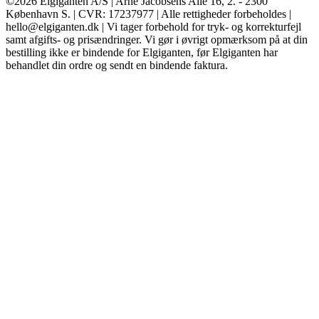
©2026 Elgiganten A/S | Arne Jacobsens Allé 16, 2. - 2300
København S. | CVR: 17237977 | Alle rettigheder forbeholdes |
hello@elgiganten.dk | Vi tager forbehold for tryk- og korrekturfejl
samt afgifts- og prisændringer. Vi gør i øvrigt opmærksom på at din
bestilling ikke er bindende for Elgiganten, før Elgiganten har
behandlet din ordre og sendt en bindende faktura.