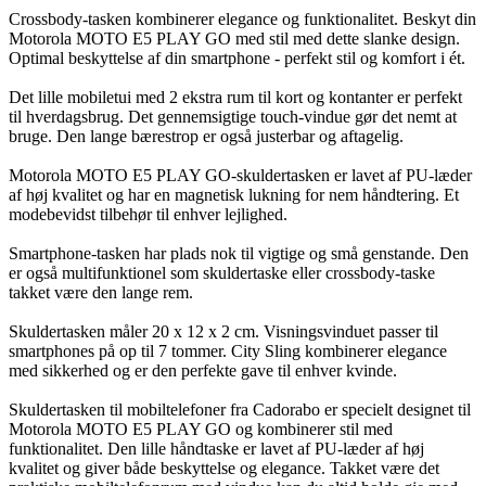
Crossbody-tasken kombinerer elegance og funktionalitet. Beskyt din
Motorola MOTO E5 PLAY GO med stil med dette slanke design.
Optimal beskyttelse af din smartphone - perfekt stil og komfort i ét.
Det lille mobiletui med 2 ekstra rum til kort og kontanter er perfekt
til hverdagsbrug. Det gennemsigtige touch-vindue gør det nemt at
bruge. Den lange bærestrop er også justerbar og aftagelig.
Motorola MOTO E5 PLAY GO-skuldertasken er lavet af PU-læder
af høj kvalitet og har en magnetisk lukning for nem håndtering. Et
modebevidst tilbehør til enhver lejlighed.
Smartphone-tasken har plads nok til vigtige og små genstande. Den
er også multifunktionel som skuldertaske eller crossbody-taske
takket være den lange rem.
Skuldertasken måler 20 x 12 x 2 cm. Visningsvinduet passer til
smartphones på op til 7 tommer. City Sling kombinerer elegance
med sikkerhed og er den perfekte gave til enhver kvinde.
Skuldertasken til mobiltelefoner fra Cadorabo er specielt designet til
Motorola MOTO E5 PLAY GO og kombinerer stil med
funktionalitet. Den lille håndtaske er lavet af PU-læder af høj
kvalitet og giver både beskyttelse og elegance. Takket være det