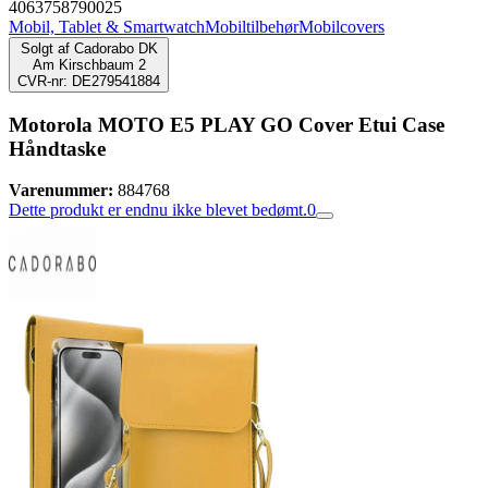
4063758790025
Mobil, Tablet & Smartwatch
Mobiltilbehør
Mobilcovers
Solgt af
Cadorabo DK
Am Kirschbaum 2
CVR-nr: DE279541884
Motorola MOTO E5 PLAY GO Cover Etui Case
Håndtaske
Varenummer:
884768
Dette produkt er endnu ikke blevet bedømt.
0