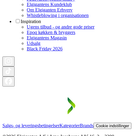
Elgigantens Kundeklub
Om Elgiganten Erhverv
Whistleblowing i organisationen
Inspiration
Ugens tilbud - og andre gode priser
Epoq køkken & bryggers
Elgigantens Magasin
Udsalg
Black Friday 2026
Salgs- og leveringsbetingelser
Kategorier
Brands
Cookie indstillinger