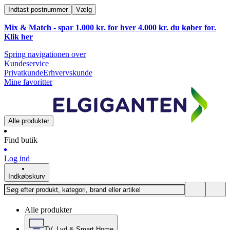
Indtast postnummer
Vælg
Mix & Match - spar 1.000 kr. for hver 4.000 kr. du køber for.
Klik
her
Spring navigationen over
Kundeservice
Privatkunde
Erhvervskunde
Mine favoritter
Alle produkter
Find butik
Log ind
Indkøbskurv
Alle produkter
TV, Lyd & Smart Home