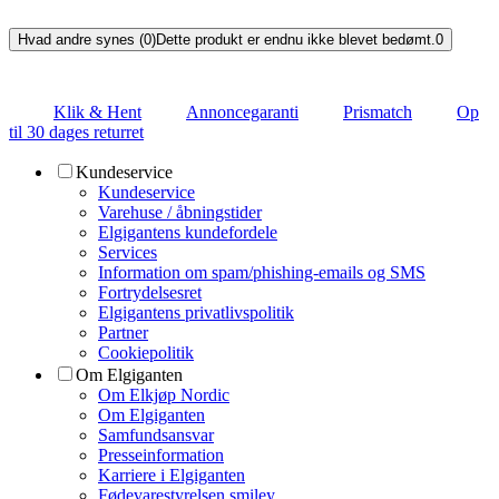
Hvad andre synes (0)
Dette produkt er endnu ikke blevet bedømt.
0
Klik & Hent
Annoncegaranti
Prismatch
Op
til 30 dages returret
Kundeservice
Kundeservice
Varehuse / åbningstider
Elgigantens kundefordele
Services
Information om spam/phishing-emails og SMS
Fortrydelsesret
Elgigantens privatlivspolitik
Partner
Cookiepolitik
Om Elgiganten
Om Elkjøp Nordic
Om Elgiganten
Samfundsansvar
Presseinformation
Karriere i Elgiganten
Fødevarestyrelsen smiley