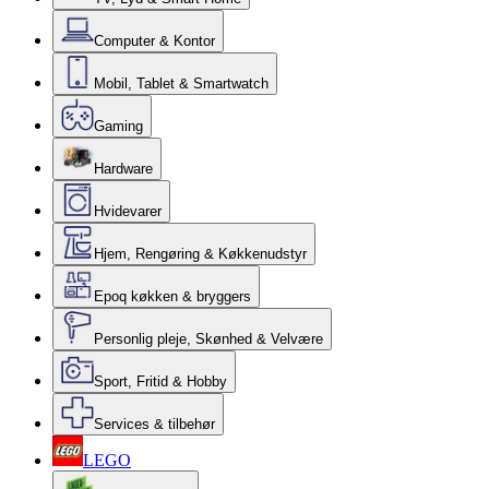
Computer & Kontor
Mobil, Tablet & Smartwatch
Gaming
Hardware
Hvidevarer
Hjem, Rengøring & Køkkenudstyr
Epoq køkken & bryggers
Personlig pleje, Skønhed & Velvære
Sport, Fritid & Hobby
Services & tilbehør
LEGO