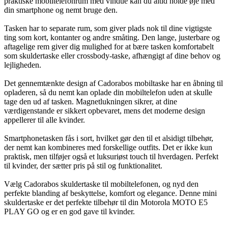
praktiske mobiltelefonrum med vindue kan du altid holde øje med
din smartphone og nemt bruge den.
Tasken har to separate rum, som giver plads nok til dine vigtigste
ting som kort, kontanter og andre småting. Den lange, justerbare og
aftagelige rem giver dig mulighed for at bære tasken komfortabelt
som skuldertaske eller crossbody-taske, afhængigt af dine behov og
lejligheden.
Det gennemtænkte design af Cadorabos mobiltaske har en åbning til
opladeren, så du nemt kan oplade din mobiltelefon uden at skulle
tage den ud af tasken. Magnetlukningen sikrer, at dine
værdigenstande er sikkert opbevaret, mens det moderne design
appellerer til alle kvinder.
Smartphonetasken fås i sort, hvilket gør den til et alsidigt tilbehør,
der nemt kan kombineres med forskellige outfits. Det er ikke kun
praktisk, men tilføjer også et luksuriøst touch til hverdagen. Perfekt
til kvinder, der sætter pris på stil og funktionalitet.
Vælg Cadorabos skuldertaske til mobiltelefonen, og nyd den
perfekte blanding af beskyttelse, komfort og elegance. Denne mini
skuldertaske er det perfekte tilbehør til din Motorola MOTO E5
PLAY GO og er en god gave til kvinder.