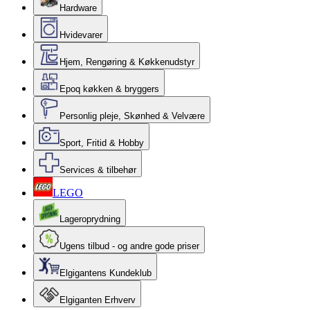
Hardware
Hvidevarer
Hjem, Rengøring & Køkkenudstyr
Epoq køkken & bryggers
Personlig pleje, Skønhed & Velvære
Sport, Fritid & Hobby
Services & tilbehør
LEGO
Lageroprydning
Ugens tilbud - og andre gode priser
Elgigantens Kundeklub
Elgiganten Erhverv