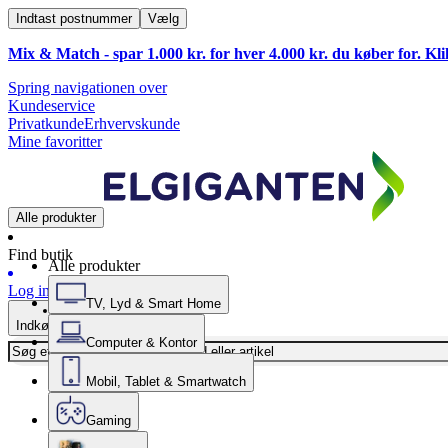
Indtast postnummer
Vælg
Mix & Match - spar 1.000 kr. for hver 4.000 kr. du køber for. Kl
Spring navigationen over
Kundeservice
Privatkunde
Erhvervskunde
Mine favoritter
Alle produkter
Find butik
Alle produkter
Log ind
TV, Lyd & Smart Home
Indkøbskurv
Computer & Kontor
Mobil, Tablet & Smartwatch
Gaming