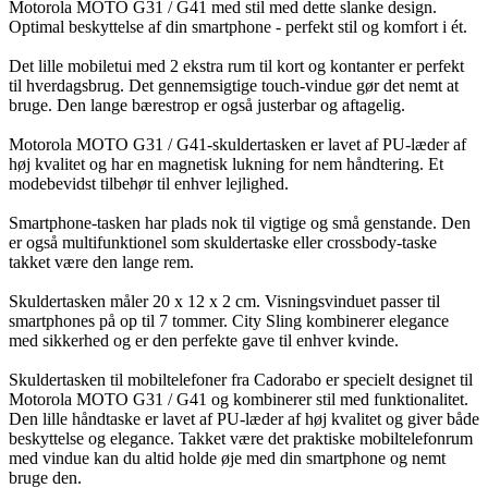
Motorola MOTO G31 / G41 med stil med dette slanke design.
Optimal beskyttelse af din smartphone - perfekt stil og komfort i ét.
Det lille mobiletui med 2 ekstra rum til kort og kontanter er perfekt
til hverdagsbrug. Det gennemsigtige touch-vindue gør det nemt at
bruge. Den lange bærestrop er også justerbar og aftagelig.
Motorola MOTO G31 / G41-skuldertasken er lavet af PU-læder af
høj kvalitet og har en magnetisk lukning for nem håndtering. Et
modebevidst tilbehør til enhver lejlighed.
Smartphone-tasken har plads nok til vigtige og små genstande. Den
er også multifunktionel som skuldertaske eller crossbody-taske
takket være den lange rem.
Skuldertasken måler 20 x 12 x 2 cm. Visningsvinduet passer til
smartphones på op til 7 tommer. City Sling kombinerer elegance
med sikkerhed og er den perfekte gave til enhver kvinde.
Skuldertasken til mobiltelefoner fra Cadorabo er specielt designet til
Motorola MOTO G31 / G41 og kombinerer stil med funktionalitet.
Den lille håndtaske er lavet af PU-læder af høj kvalitet og giver både
beskyttelse og elegance. Takket være det praktiske mobiltelefonrum
med vindue kan du altid holde øje med din smartphone og nemt
bruge den.