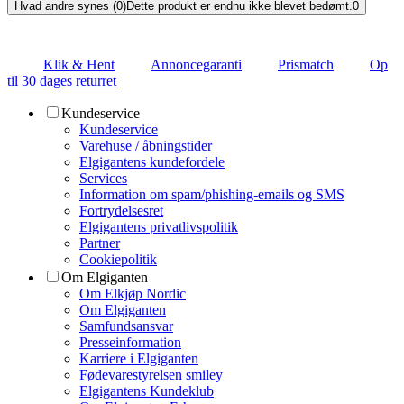
Hvad andre synes (0)
Dette produkt er endnu ikke blevet bedømt.
0
Klik & Hent
Annoncegaranti
Prismatch
Op
til 30 dages returret
Kundeservice
Kundeservice
Varehuse / åbningstider
Elgigantens kundefordele
Services
Information om spam/phishing-emails og SMS
Fortrydelsesret
Elgigantens privatlivspolitik
Partner
Cookiepolitik
Om Elgiganten
Om Elkjøp Nordic
Om Elgiganten
Samfundsansvar
Presseinformation
Karriere i Elgiganten
Fødevarestyrelsen smiley
Elgigantens Kundeklub