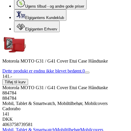
Ugens tilbud - og andre gode priser
Elgigantens Kundeklub
Elgiganten Erhverv
Motorola MOTO G31 / G41 Cover Etui Case Håndtaske
Dette produkt er endnu ikke blevet bedømt.
0
141.-
Tilføj til kurv
Motorola MOTO G31 / G41 Cover Etui Case Håndtaske
884784
884784
Mobil, Tablet & Smartwatch, Mobiltilbehør, Mobilcovers
Cadorabo
141
DKK
4063758739581
Mobil, Tablet & Smartwatch
Mobiltilbehør
Mobilcovers