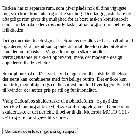
Tasken har to separate rum, som giver plads nok til dine vigtigste
ting som kort, kontanter og andre småting. Den lange, justerbare og
aftagelige rem giver dig mulighed for at bære tasken komfortabelt
som skuldertaske eller crossbody-taske, afhængigt af dine behov og
lejligheden.
Det gennemtænkte design af Cadorabos mobiltaske har en åbning til
opladeren, så du nemt kan oplade din mobiltelefon uden at skulle
tage den ud af tasken. Magnetlukningen sikrer, at dine
værdigenstande er sikkert opbevaret, mens det moderne design
appellerer til alle kvinder.
Smartphonetasken fås i sort, hvilket gør den til et alsidigt tilbehør,
der nemt kan kombineres med forskellige outfits. Det er ikke kun
praktisk, men tilføjer også et luksuriøst touch til hverdagen. Perfekt
til kvinder, der sætter pris på stil og funktionalitet.
Vælg Cadorabos skuldertaske til mobiltelefonen, og nyd den
perfekte blanding af beskyttelse, komfort og elegance. Denne mini
skuldertaske er det perfekte tilbehør til din Motorola MOTO G31 /
G41 og er en god gave til kvinder.
Manualer, downloads, garanti og support