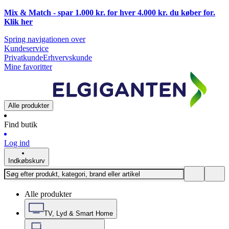
Mix & Match - spar 1.000 kr. for hver 4.000 kr. du køber for.
Klik
her
Spring navigationen over
Kundeservice
Privatkunde
Erhvervskunde
Mine favoritter
Alle produkter
Find butik
Log ind
Indkøbskurv
Alle produkter
TV, Lyd & Smart Home