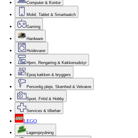
Computer & Kontor
Mobil, Tablet & Smartwatch
Gaming
Hardware
Hvidevarer
Hjem, Rengøring & Køkkenudstyr
Epoq køkken & bryggers
Personlig pleje, Skønhed & Velvære
Sport, Fritid & Hobby
Services & tilbehør
LEGO
Lageroprydning