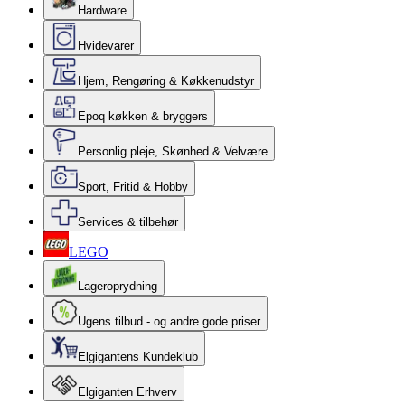
Hardware
Hvidevarer
Hjem, Rengøring & Køkkenudstyr
Epoq køkken & bryggers
Personlig pleje, Skønhed & Velvære
Sport, Fritid & Hobby
Services & tilbehør
LEGO
Lageroprydning
Ugens tilbud - og andre gode priser
Elgigantens Kundeklub
Elgiganten Erhverv