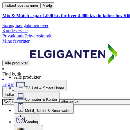
Indtast postnummer
Vælg
Mix & Match - spar 1.000 kr. for hver 4.000 kr. du køber for. Kl
Spring navigationen over
Kundeservice
Privatkunde
Erhvervskunde
Mine favoritter
Alle produkter
Find butik
Alle produkter
Log ind
TV, Lyd & Smart Home
Indkøbskurv
Computer & Kontor
Mobil, Tablet & Smartwatch
Gaming