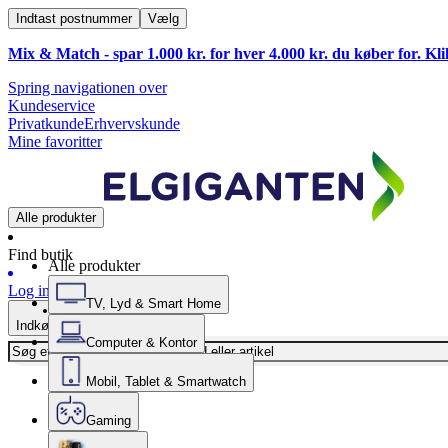
Indtast postnummer
Vælg
Mix & Match - spar 1.000 kr. for hver 4.000 kr. du køber for. Kl
Spring navigationen over
Kundeservice
Privatkunde
Erhvervskunde
Mine favoritter
Alle produkter
Find butik
Alle produkter
Log ind
TV, Lyd & Smart Home
Indkøbskurv
Computer & Kontor
Mobil, Tablet & Smartwatch
Gaming