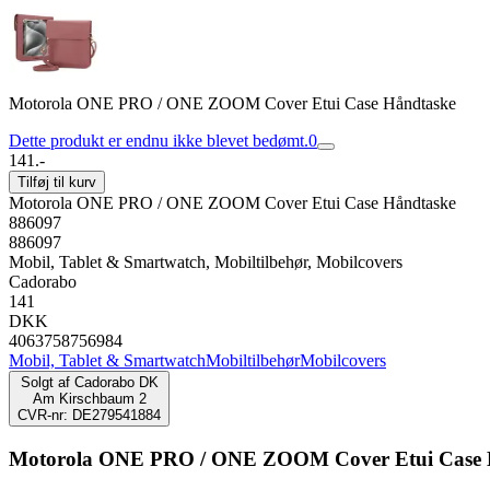
Motorola ONE PRO / ONE ZOOM Cover Etui Case Håndtaske
Dette produkt er endnu ikke blevet bedømt.
0
141.-
Tilføj til kurv
Motorola ONE PRO / ONE ZOOM Cover Etui Case Håndtaske
886097
886097
Mobil, Tablet & Smartwatch, Mobiltilbehør, Mobilcovers
Cadorabo
141
DKK
4063758756984
Mobil, Tablet & Smartwatch
Mobiltilbehør
Mobilcovers
Solgt af
Cadorabo DK
Am Kirschbaum 2
CVR-nr: DE279541884
Motorola ONE PRO / ONE ZOOM Cover Etui Case 