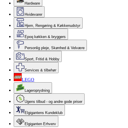
Hardware
Hvidevarer
Hjem, Rengøring & Køkkenudstyr
Epoq køkken & bryggers
Personlig pleje, Skønhed & Velvære
Sport, Fritid & Hobby
Services & tilbehør
LEGO
Lageroprydning
Ugens tilbud - og andre gode priser
Elgigantens Kundeklub
Elgiganten Erhverv