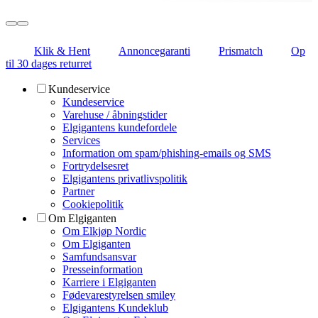
Klik & Hent
Annoncegaranti
Prismatch
Op
til 30 dages returret
Kundeservice
Kundeservice
Varehuse / åbningstider
Elgigantens kundefordele
Services
Information om spam/phishing-emails og SMS
Fortrydelsesret
Elgigantens privatlivspolitik
Partner
Cookiepolitik
Om Elgiganten
Om Elkjøp Nordic
Om Elgiganten
Samfundsansvar
Presseinformation
Karriere i Elgiganten
Fødevarestyrelsen smiley
Elgigantens Kundeklub