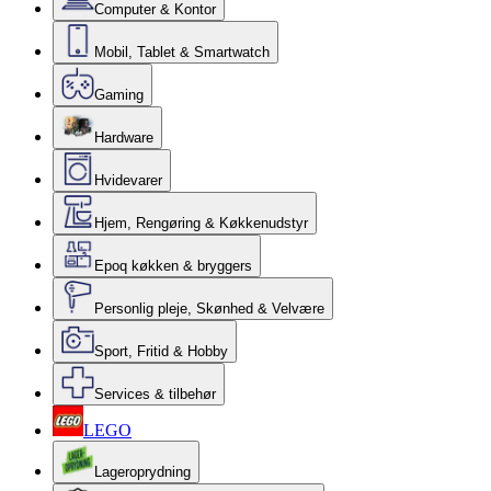
Computer & Kontor
Mobil, Tablet & Smartwatch
Gaming
Hardware
Hvidevarer
Hjem, Rengøring & Køkkenudstyr
Epoq køkken & bryggers
Personlig pleje, Skønhed & Velvære
Sport, Fritid & Hobby
Services & tilbehør
LEGO
Lageroprydning