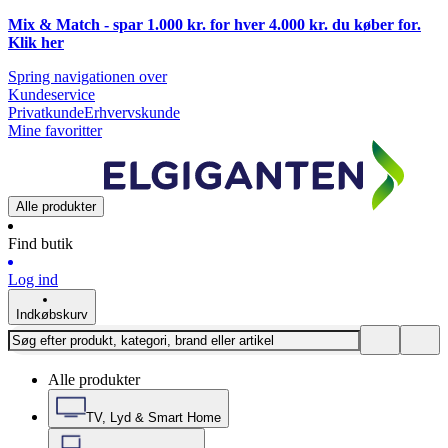
Mix & Match - spar 1.000 kr. for hver 4.000 kr. du køber for.
Klik
her
Spring navigationen over
Kundeservice
Privatkunde
Erhvervskunde
Mine favoritter
Alle produkter
Find butik
Log ind
Indkøbskurv
Alle produkter
TV, Lyd & Smart Home