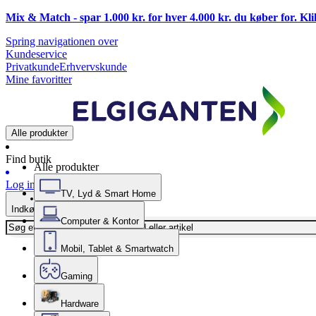
Mix & Match - spar 1.000 kr. for hver 4.000 kr. du køber for. Kl
Spring navigationen over
Kundeservice
Privatkunde
Erhvervskunde
Mine favoritter
Alle produkter
Find butik
Alle produkter
Log ind
TV, Lyd & Smart Home
Indkøbskurv
Computer & Kontor
Mobil, Tablet & Smartwatch
Gaming
Hardware