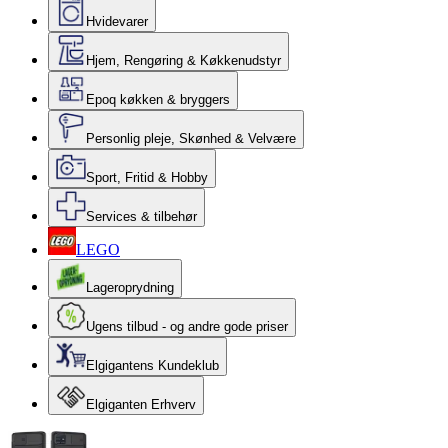
Hvidevarer
Hjem, Rengøring & Køkkenudstyr
Epoq køkken & bryggers
Personlig pleje, Skønhed & Velvære
Sport, Fritid & Hobby
Services & tilbehør
LEGO
Lageroprydning
Ugens tilbud - og andre gode priser
Elgigantens Kundeklub
Elgiganten Erhverv