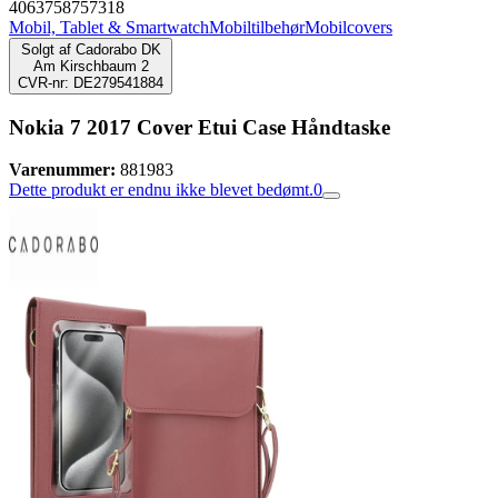
4063758757318
Mobil, Tablet & Smartwatch
Mobiltilbehør
Mobilcovers
Solgt af
Cadorabo DK
Am Kirschbaum 2
CVR-nr: DE279541884
Nokia 7 2017 Cover Etui Case Håndtaske
Varenummer:
881983
Dette produkt er endnu ikke blevet bedømt.
0