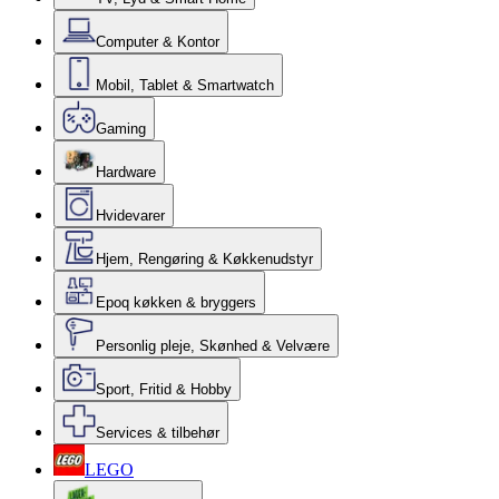
Computer & Kontor
Mobil, Tablet & Smartwatch
Gaming
Hardware
Hvidevarer
Hjem, Rengøring & Køkkenudstyr
Epoq køkken & bryggers
Personlig pleje, Skønhed & Velvære
Sport, Fritid & Hobby
Services & tilbehør
LEGO