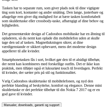
Tasken har to separate rum, som giver plads nok til dine vigtigste
ting som kort, kontanter og andre småting. Den lange, justerbare og
aftagelige rem giver dig mulighed for at bære tasken komfortabelt
som skuldertaske eller crossbody-taske, afhængigt af dine behov og
lejligheden.
Det gennemtænkte design af Cadorabos mobiltaske har en åbning til
opladeren, så du nemt kan oplade din mobiltelefon uden at skulle
tage den ud af tasken. Magnetlukningen sikrer, at dine
værdigenstande er sikkert opbevaret, mens det moderne design
appellerer til alle kvinder.
Smartphonetasken fås i sort, hvilket gør den til et alsidigt tilbehør,
der nemt kan kombineres med forskellige outfits. Det er ikke kun
praktisk, men tilføjer også et luksuriøst touch til hverdagen. Perfekt
til kvinder, der sætter pris på stil og funktionalitet.
Vælg Cadorabos skuldertaske til mobiltelefonen, og nyd den
perfekte blanding af beskyttelse, komfort og elegance. Denne mini
skuldertaske er det perfekte tilbehør til din Nokia 7 2017 og er en
god gave til kvinder.
Manualer, downloads, garanti og support