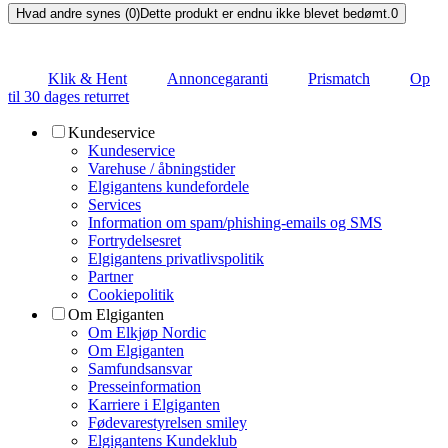
Hvad andre synes (0)
Dette produkt er endnu ikke blevet bedømt.
0
Klik & Hent
Annoncegaranti
Prismatch
Op
til 30 dages returret
Kundeservice
Kundeservice
Varehuse / åbningstider
Elgigantens kundefordele
Services
Information om spam/phishing-emails og SMS
Fortrydelsesret
Elgigantens privatlivspolitik
Partner
Cookiepolitik
Om Elgiganten
Om Elkjøp Nordic
Om Elgiganten
Samfundsansvar
Presseinformation
Karriere i Elgiganten
Fødevarestyrelsen smiley
Elgigantens Kundeklub