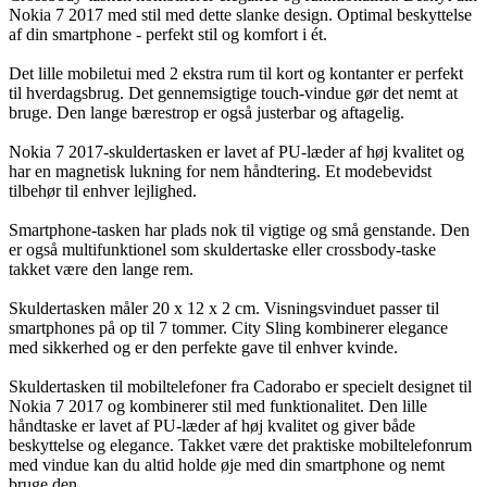
Nokia 7 2017 med stil med dette slanke design. Optimal beskyttelse
af din smartphone - perfekt stil og komfort i ét.
Det lille mobiletui med 2 ekstra rum til kort og kontanter er perfekt
til hverdagsbrug. Det gennemsigtige touch-vindue gør det nemt at
bruge. Den lange bærestrop er også justerbar og aftagelig.
Nokia 7 2017-skuldertasken er lavet af PU-læder af høj kvalitet og
har en magnetisk lukning for nem håndtering. Et modebevidst
tilbehør til enhver lejlighed.
Smartphone-tasken har plads nok til vigtige og små genstande. Den
er også multifunktionel som skuldertaske eller crossbody-taske
takket være den lange rem.
Skuldertasken måler 20 x 12 x 2 cm. Visningsvinduet passer til
smartphones på op til 7 tommer. City Sling kombinerer elegance
med sikkerhed og er den perfekte gave til enhver kvinde.
Skuldertasken til mobiltelefoner fra Cadorabo er specielt designet til
Nokia 7 2017 og kombinerer stil med funktionalitet. Den lille
håndtaske er lavet af PU-læder af høj kvalitet og giver både
beskyttelse og elegance. Takket være det praktiske mobiltelefonrum
med vindue kan du altid holde øje med din smartphone og nemt
bruge den.