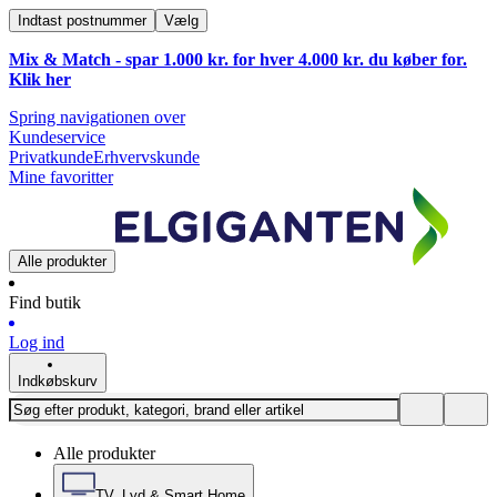
Indtast postnummer
Vælg
Mix & Match - spar 1.000 kr. for hver 4.000 kr. du køber for.
Klik
her
Spring navigationen over
Kundeservice
Privatkunde
Erhvervskunde
Mine favoritter
Alle produkter
Find butik
Log ind
Indkøbskurv
Alle produkter
TV, Lyd & Smart Home