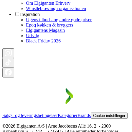
Om Elgiganten Erhverv
Whistleblowing i organisationen
Inspiration
Ugens tilbud - og andre gode priser
Epoq køkken & bryggers
Elgigantens Magasin
Udsalg
Black Friday 2026
Salgs- og leveringsbetingelser
Kategorier
Brands
Cookie indstillinger
©2026 Elgiganten A/S | Arne Jacobsens Allé 16, 2. - 2300
København S. | CVR: 17237977 | Alle rettigheder forbeholdes |