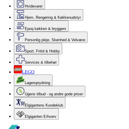
Hvidevarer
Hjem, Rengøring & Køkkenudstyr
Epoq køkken & bryggers
Personlig pleje, Skønhed & Velvære
Sport, Fritid & Hobby
Services & tilbehør
LEGO
Lageroprydning
Ugens tilbud - og andre gode priser
Elgigantens Kundeklub
Elgiganten Erhverv