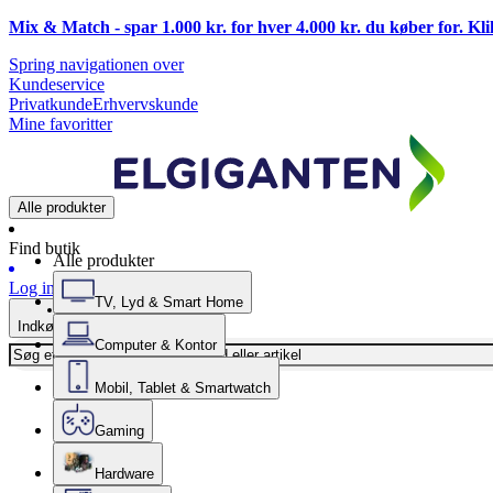
Mix & Match - spar 1.000 kr. for hver 4.000 kr. du køber for. Kl
Spring navigationen over
Kundeservice
Privatkunde
Erhvervskunde
Mine favoritter
Alle produkter
Find butik
Alle produkter
Log ind
TV, Lyd & Smart Home
Indkøbskurv
Computer & Kontor
Mobil, Tablet & Smartwatch
Gaming
Hardware