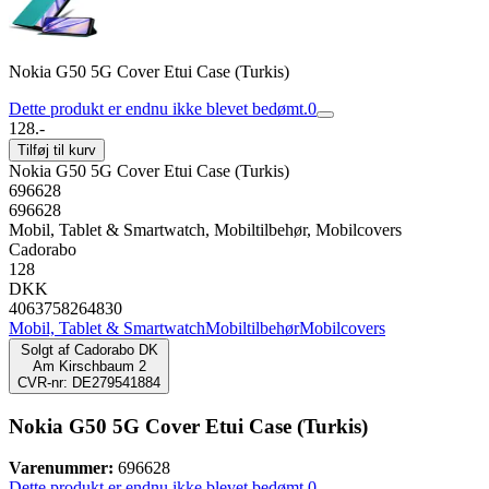
Nokia G50 5G Cover Etui Case (Turkis)
Dette produkt er endnu ikke blevet bedømt.
0
128.-
Tilføj til kurv
Nokia G50 5G Cover Etui Case (Turkis)
696628
696628
Mobil, Tablet & Smartwatch, Mobiltilbehør, Mobilcovers
Cadorabo
128
DKK
4063758264830
Mobil, Tablet & Smartwatch
Mobiltilbehør
Mobilcovers
Solgt af
Cadorabo DK
Am Kirschbaum 2
CVR-nr: DE279541884
Nokia G50 5G Cover Etui Case (Turkis)
Varenummer:
696628
Dette produkt er endnu ikke blevet bedømt.
0