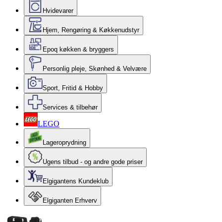
Hvidevarer
Hjem, Rengøring & Køkkenudstyr
Epoq køkken & bryggers
Personlig pleje, Skønhed & Velvære
Sport, Fritid & Hobby
Services & tilbehør
LEGO
Lageroprydning
Ugens tilbud - og andre gode priser
Elgigantens Kundeklub
Elgiganten Erhverv