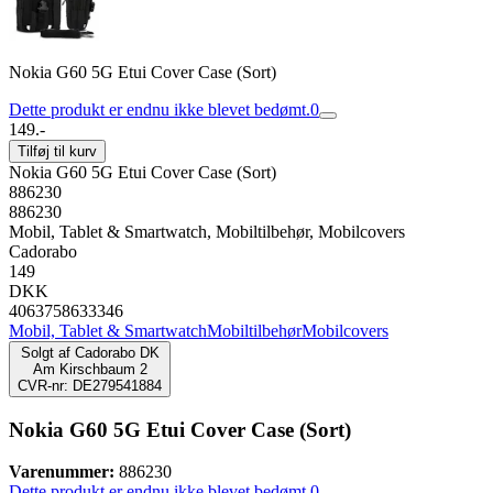
Nokia G60 5G Etui Cover Case (Sort)
Dette produkt er endnu ikke blevet bedømt.
0
149.-
Tilføj til kurv
Nokia G60 5G Etui Cover Case (Sort)
886230
886230
Mobil, Tablet & Smartwatch, Mobiltilbehør, Mobilcovers
Cadorabo
149
DKK
4063758633346
Mobil, Tablet & Smartwatch
Mobiltilbehør
Mobilcovers
Solgt af
Cadorabo DK
Am Kirschbaum 2
CVR-nr: DE279541884
Nokia G60 5G Etui Cover Case (Sort)
Varenummer:
886230
Dette produkt er endnu ikke blevet bedømt.
0