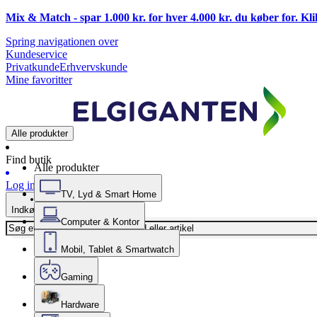
Mix & Match - spar 1.000 kr. for hver 4.000 kr. du køber for. Kl
Spring navigationen over
Kundeservice
Privatkunde
Erhvervskunde
Mine favoritter
Alle produkter
Find butik
Alle produkter
Log ind
TV, Lyd & Smart Home
Indkøbskurv
Computer & Kontor
Mobil, Tablet & Smartwatch
Gaming
Hardware