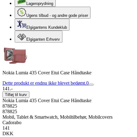
Lageroprydning
Ugens tilbud - og andre gode priser
Elgigantens Kundeklub
Elgiganten Erhverv
Nokia Lumia 435 Cover Etui Case Håndtaske
Dette produkt er endnu ikke blevet bedømt.
0
141.-
Tilføj til kurv
Nokia Lumia 435 Cover Etui Case Håndtaske
878825
878825
Mobil, Tablet & Smartwatch, Mobiltilbehør, Mobilcovers
Cadorabo
141
DKK