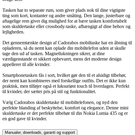
Tasken har to separate rum, som giver plads nok til dine vigtigste
ting som kort, kontanter og andre småting. Den lange, justerbare og
aftagelige rem giver dig mulighed for at bære tasken komfortabelt
som skuldertaske eller crossbody-taske, afhængigt af dine behov og
lejligheden.
Det gennemtænkte design af Cadorabos mobiltaske har en åbning til
opladeren, så du nemt kan oplade din mobiltelefon uden at skulle
tage den ud af tasken. Magnetlukningen sikrer, at dine
værdigenstande er sikkert opbevaret, mens det moderne design
appellerer til alle kvinder.
Smartphonetasken fås i sort, hvilket gør den til et alsidigt tilbehør,
der nemt kan kombineres med forskellige outfits. Det er ikke kun
praktisk, men tilføjer også et luksuriøst touch til hverdagen. Perfekt
til kvinder, der sætter pris på stil og funktionalitet.
Vælg Cadorabos skuldertaske til mobiltelefonen, og nyd den
perfekte blanding af beskyttelse, komfort og elegance. Denne mini
skuldertaske er det perfekte tilbehør til din Nokia Lumia 435 og er
en god gave til kvinder.
Manualer, downloads, garanti og support