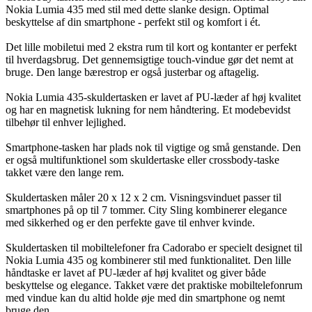
Nokia Lumia 435 med stil med dette slanke design. Optimal
beskyttelse af din smartphone - perfekt stil og komfort i ét.
Det lille mobiletui med 2 ekstra rum til kort og kontanter er perfekt
til hverdagsbrug. Det gennemsigtige touch-vindue gør det nemt at
bruge. Den lange bærestrop er også justerbar og aftagelig.
Nokia Lumia 435-skuldertasken er lavet af PU-læder af høj kvalitet
og har en magnetisk lukning for nem håndtering. Et modebevidst
tilbehør til enhver lejlighed.
Smartphone-tasken har plads nok til vigtige og små genstande. Den
er også multifunktionel som skuldertaske eller crossbody-taske
takket være den lange rem.
Skuldertasken måler 20 x 12 x 2 cm. Visningsvinduet passer til
smartphones på op til 7 tommer. City Sling kombinerer elegance
med sikkerhed og er den perfekte gave til enhver kvinde.
Skuldertasken til mobiltelefoner fra Cadorabo er specielt designet til
Nokia Lumia 435 og kombinerer stil med funktionalitet. Den lille
håndtaske er lavet af PU-læder af høj kvalitet og giver både
beskyttelse og elegance. Takket være det praktiske mobiltelefonrum
med vindue kan du altid holde øje med din smartphone og nemt
bruge den.