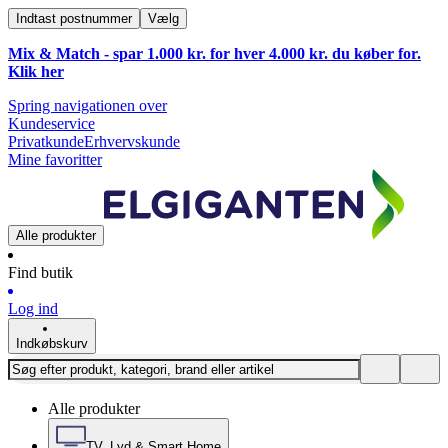
Indtast postnummer
Vælg
Mix & Match - spar 1.000 kr. for hver 4.000 kr. du køber for.
Klik
her
Spring navigationen over
Kundeservice
Privatkunde
Erhvervskunde
Mine favoritter
Alle produkter
Find butik
Log ind
Indkøbskurv
Alle produkter
TV, Lyd & Smart Home