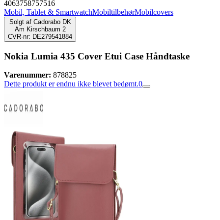
4063758757516
Mobil, Tablet & Smartwatch
Mobiltilbehør
Mobilcovers
Solgt af
Cadorabo DK
Am Kirschbaum 2
CVR-nr: DE279541884
Nokia Lumia 435 Cover Etui Case Håndtaske
Varenummer:
878825
Dette produkt er endnu ikke blevet bedømt.
0