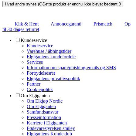
Hvad andre synes (0)
Dette produkt er endnu ikke blevet bedømt.
0
Klik & Hent
Annoncegaranti
Prismatch
Op
til 30 dages returret
Kundeservice
Kundeservice
Varehuse / åbningstider
Elgigantens kundefordele
Services
Information om spam/phishing-emails og SMS
Fortrydelsesret
Elgigantens privatlivspolitik
Partner
Cookiepolitik
Om Elgiganten
Om Elkjøp Nordic
Om Elgiganten
Samfundsansvar
Presseinformation
Karriere i Elgiganten
Fødevarestyrelsen smiley
Elgigantens Kundeklub