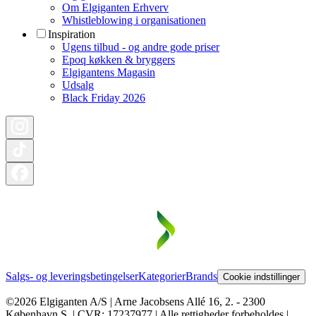
Om Elgiganten Erhverv
Whistleblowing i organisationen
Inspiration
Ugens tilbud - og andre gode priser
Epoq køkken & bryggers
Elgigantens Magasin
Udsalg
Black Friday 2026
Salgs- og leveringsbetingelser
Kategorier
Brands
Cookie indstillinger
©2026 Elgiganten A/S | Arne Jacobsens Allé 16, 2. - 2300
København S. | CVR: 17237977 | Alle rettigheder forbeholdes |