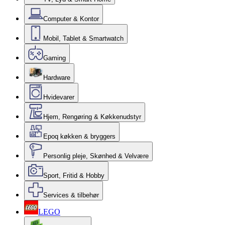
Computer & Kontor
Mobil, Tablet & Smartwatch
Gaming
Hardware
Hvidevarer
Hjem, Rengøring & Køkkenudstyr
Epoq køkken & bryggers
Personlig pleje, Skønhed & Velvære
Sport, Fritid & Hobby
Services & tilbehør
LEGO