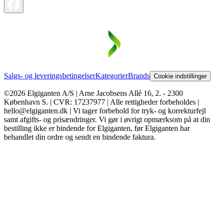
Salgs- og leveringsbetingelser
Kategorier
Brands
Cookie indstillinger
©2026 Elgiganten A/S | Arne Jacobsens Allé 16, 2. - 2300
København S. | CVR: 17237977 | Alle rettigheder forbeholdes |
hello@elgiganten.dk | Vi tager forbehold for tryk- og korrekturfejl
samt afgifts- og prisændringer. Vi gør i øvrigt opmærksom på at din
bestilling ikke er bindende for Elgiganten, før Elgiganten har
behandlet din ordre og sendt en bindende faktura.