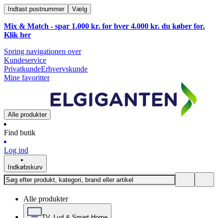
Indtast postnummer
Vælg
Mix & Match - spar 1.000 kr. for hver 4.000 kr. du køber for.
Klik
her
Spring navigationen over
Kundeservice
Privatkunde
Erhvervskunde
Mine favoritter
Alle produkter
Find butik
Log ind
Indkøbskurv
Alle produkter
TV, Lyd & Smart Home