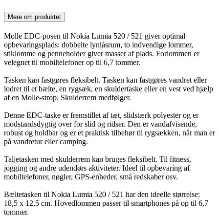
Mere om produktet
Molle EDC-posen til Nokia Lumia 520 / 521 giver optimal
opbevaringsplads: dobbelte lynlåsrum, to indvendige lommer,
stiklomme og penneholder giver masser af plads. Forlommen er
velegnet til mobiltelefoner op til 6,7 tommer.
Tasken kan fastgøres fleksibelt. Tasken kan fastgøres vandret eller
lodret til et bælte, en rygsæk, en skuldertaske eller en vest ved hjælp
af en Molle-strop. Skulderrem medfølger.
Denne EDC-taske er fremstillet af tæt, slidstærk polyester og er
modstandsdygtig over for slid og ridser. Den er vandafvisende,
robust og holdbar og er et praktisk tilbehør til rygsækken, når man er
på vandretur eller camping.
Taljetasken med skulderrem kan bruges fleksibelt. Til fitness,
jogging og andre udendørs aktiviteter. Ideel til opbevaring af
mobiltelefoner, nøgler, GPS-enheder, små redskaber osv.
Bæltetasken til Nokia Lumia 520 / 521 har den ideelle størrelse:
18,5 x 12,5 cm. Hovedlommen passer til smartphones på op til 6,7
tommer.