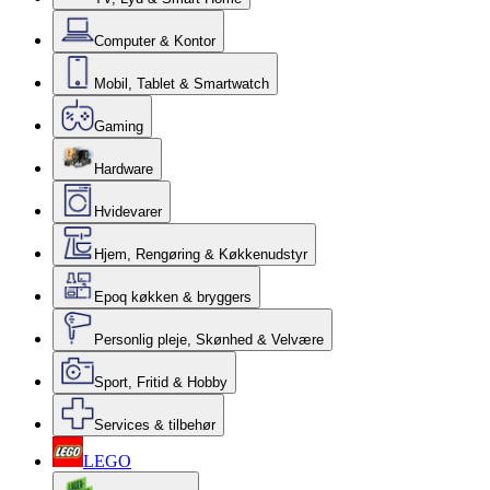
Computer & Kontor
Mobil, Tablet & Smartwatch
Gaming
Hardware
Hvidevarer
Hjem, Rengøring & Køkkenudstyr
Epoq køkken & bryggers
Personlig pleje, Skønhed & Velvære
Sport, Fritid & Hobby
Services & tilbehør
LEGO