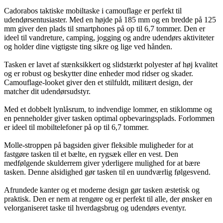
Cadorabos taktiske mobiltaske i camouflage er perfekt til
udendørsentusiaster. Med en højde på 185 mm og en bredde på 125
mm giver den plads til smartphones på op til 6,7 tommer. Den er
ideel til vandreture, camping, jogging og andre udendørs aktiviteter
og holder dine vigtigste ting sikre og lige ved hånden.
Tasken er lavet af stænksikkert og slidstærkt polyester af høj kvalitet
og er robust og beskytter dine enheder mod ridser og skader.
Camouflage-looket giver den et stilfuldt, militært design, der
matcher dit udendørsudstyr.
Med et dobbelt lynlåsrum, to indvendige lommer, en stiklomme og
en penneholder giver tasken optimal opbevaringsplads. Forlommen
er ideel til mobiltelefoner på op til 6,7 tommer.
Molle-stroppen på bagsiden giver fleksible muligheder for at
fastgøre tasken til et bælte, en rygsæk eller en vest. Den
medfølgende skulderrem giver yderligere mulighed for at bære
tasken. Denne alsidighed gør tasken til en uundværlig følgesvend.
Afrundede kanter og et moderne design gør tasken æstetisk og
praktisk. Den er nem at rengøre og er perfekt til alle, der ønsker en
velorganiseret taske til hverdagsbrug og udendørs eventyr.