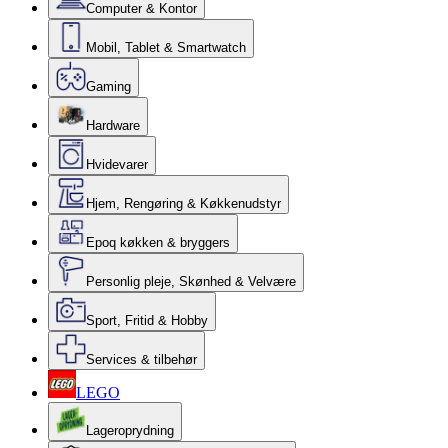
Computer & Kontor
Mobil, Tablet & Smartwatch
Gaming
Hardware
Hvidevarer
Hjem, Rengøring & Køkkenudstyr
Epoq køkken & bryggers
Personlig pleje, Skønhed & Velvære
Sport, Fritid & Hobby
Services & tilbehør
LEGO
Lageroprydning