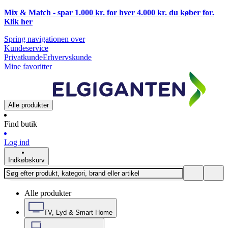
Mix & Match - spar 1.000 kr. for hver 4.000 kr. du køber for.
Klik
her
Spring navigationen over
Kundeservice
Privatkunde
Erhvervskunde
Mine favoritter
Alle produkter
Find butik
Log ind
Indkøbskurv
Alle produkter
TV, Lyd & Smart Home