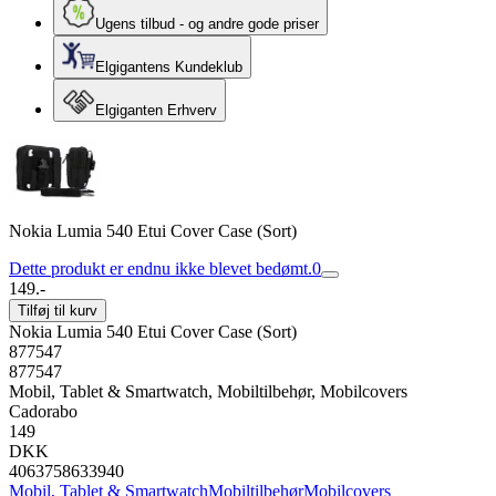
Ugens tilbud - og andre gode priser
Elgigantens Kundeklub
Elgiganten Erhverv
Nokia Lumia 540 Etui Cover Case (Sort)
Dette produkt er endnu ikke blevet bedømt.
0
149.-
Tilføj til kurv
Nokia Lumia 540 Etui Cover Case (Sort)
877547
877547
Mobil, Tablet & Smartwatch, Mobiltilbehør, Mobilcovers
Cadorabo
149
DKK
4063758633940
Mobil, Tablet & Smartwatch
Mobiltilbehør
Mobilcovers