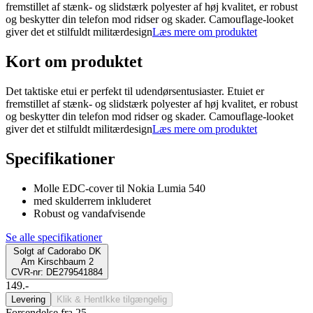
fremstillet af stænk- og slidstærk polyester af høj kvalitet, er robust
og beskytter din telefon mod ridser og skader. Camouflage-looket
giver det et stilfuldt militærdesign
Læs mere om produktet
Kort om produktet
Det taktiske etui er perfekt til udendørsentusiaster. Etuiet er
fremstillet af stænk- og slidstærk polyester af høj kvalitet, er robust
og beskytter din telefon mod ridser og skader. Camouflage-looket
giver det et stilfuldt militærdesign
Læs mere om produktet
Specifikationer
Molle EDC-cover til Nokia Lumia 540
med skulderrem inkluderet
Robust og vandafvisende
Se alle specifikationer
Solgt af
Cadorabo DK
Am Kirschbaum 2
CVR-nr: DE279541884
149.-
Levering
Klik & Hent
Ikke tilgængelig
Forsendelse fra 25,-