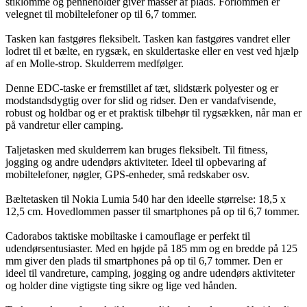
stiklomme og penneholder giver masser af plads. Forlommen er
velegnet til mobiltelefoner op til 6,7 tommer.
Tasken kan fastgøres fleksibelt. Tasken kan fastgøres vandret eller
lodret til et bælte, en rygsæk, en skuldertaske eller en vest ved hjælp
af en Molle-strop. Skulderrem medfølger.
Denne EDC-taske er fremstillet af tæt, slidstærk polyester og er
modstandsdygtig over for slid og ridser. Den er vandafvisende,
robust og holdbar og er et praktisk tilbehør til rygsækken, når man er
på vandretur eller camping.
Taljetasken med skulderrem kan bruges fleksibelt. Til fitness,
jogging og andre udendørs aktiviteter. Ideel til opbevaring af
mobiltelefoner, nøgler, GPS-enheder, små redskaber osv.
Bæltetasken til Nokia Lumia 540 har den ideelle størrelse: 18,5 x
12,5 cm. Hovedlommen passer til smartphones på op til 6,7 tommer.
Cadorabos taktiske mobiltaske i camouflage er perfekt til
udendørsentusiaster. Med en højde på 185 mm og en bredde på 125
mm giver den plads til smartphones på op til 6,7 tommer. Den er
ideel til vandreture, camping, jogging og andre udendørs aktiviteter
og holder dine vigtigste ting sikre og lige ved hånden.