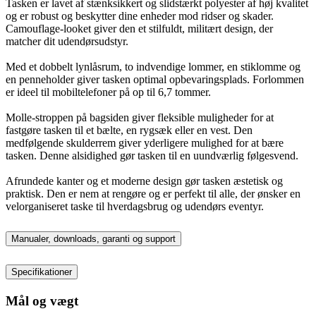
Tasken er lavet af stænksikkert og slidstærkt polyester af høj kvalitet
og er robust og beskytter dine enheder mod ridser og skader.
Camouflage-looket giver den et stilfuldt, militært design, der
matcher dit udendørsudstyr.
Med et dobbelt lynlåsrum, to indvendige lommer, en stiklomme og
en penneholder giver tasken optimal opbevaringsplads. Forlommen
er ideel til mobiltelefoner på op til 6,7 tommer.
Molle-stroppen på bagsiden giver fleksible muligheder for at
fastgøre tasken til et bælte, en rygsæk eller en vest. Den
medfølgende skulderrem giver yderligere mulighed for at bære
tasken. Denne alsidighed gør tasken til en uundværlig følgesvend.
Afrundede kanter og et moderne design gør tasken æstetisk og
praktisk. Den er nem at rengøre og er perfekt til alle, der ønsker en
velorganiseret taske til hverdagsbrug og udendørs eventyr.
Manualer, downloads, garanti og support
Specifikationer
Mål og vægt