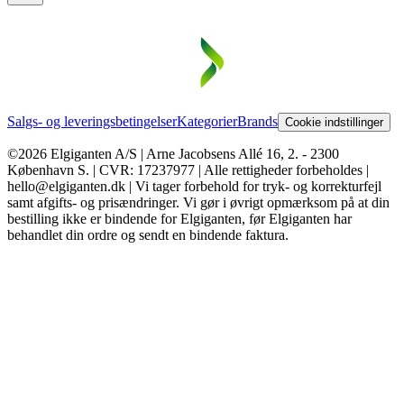
Salgs- og leveringsbetingelser
Kategorier
Brands
Cookie indstillinger
©2026 Elgiganten A/S | Arne Jacobsens Allé 16, 2. - 2300
København S. | CVR: 17237977 | Alle rettigheder forbeholdes |
hello@elgiganten.dk | Vi tager forbehold for tryk- og korrekturfejl
samt afgifts- og prisændringer. Vi gør i øvrigt opmærksom på at din
bestilling ikke er bindende for Elgiganten, før Elgiganten har
behandlet din ordre og sendt en bindende faktura.