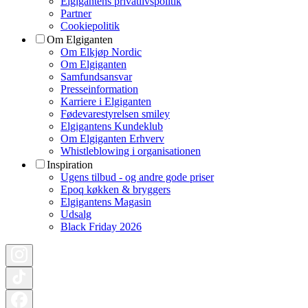
Elgigantens privatlivspolitik
Partner
Cookiepolitik
Om Elgiganten
Om Elkjøp Nordic
Om Elgiganten
Samfundsansvar
Presseinformation
Karriere i Elgiganten
Fødevarestyrelsen smiley
Elgigantens Kundeklub
Om Elgiganten Erhverv
Whistleblowing i organisationen
Inspiration
Ugens tilbud - og andre gode priser
Epoq køkken & bryggers
Elgigantens Magasin
Udsalg
Black Friday 2026